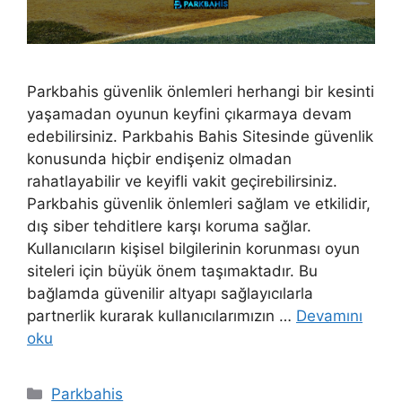
Parkbahis güvenlik önlemleri herhangi bir kesinti
yaşamadan oyunun keyfini çıkarmaya devam
edebilirsiniz. Parkbahis Bahis Sitesinde güvenlik
konusunda hiçbir endişeniz olmadan
rahatlayabilir ve keyifli vakit geçirebilirsiniz.
Parkbahis güvenlik önlemleri sağlam ve etkilidir,
dış siber tehditlere karşı koruma sağlar.
Kullanıcıların kişisel bilgilerinin korunması oyun
siteleri için büyük önem taşımaktadır. Bu
bağlamda güvenilir altyapı sağlayıcılarla
partnerlik kurarak kullanıcılarımızın …
Devamını
oku
Kategoriler
Parkbahis