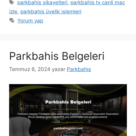
Etiketler
parkbahis şikayetleri
,
parkbahis tv canli maç
izle
,
parkbahis üyelik i̇şlemleri
Yorum yap
Parkbahis Belgeleri
Temmuz 6, 2024
yazar
Parkbahis