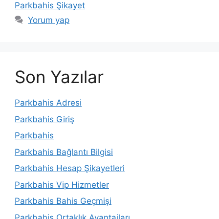
Parkbahis Şikayet
Yorum yap
Son Yazılar
Parkbahis Adresi
Parkbahis Giriş
Parkbahis
Parkbahis Bağlantı Bilgisi
Parkbahis Hesap Şikayetleri
Parkbahis Vip Hizmetler
Parkbahis Bahis Geçmişi
Parkbahis Ortaklık Avantajları