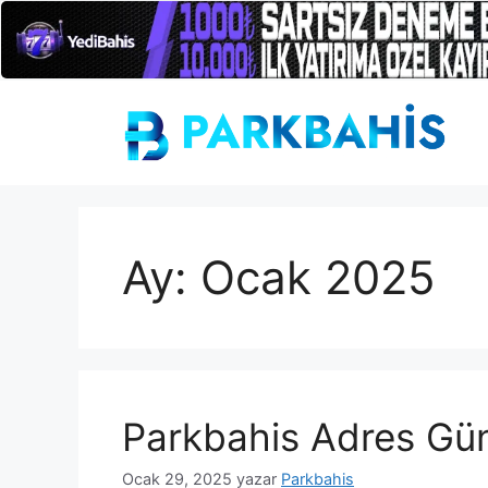
İçeriğe
atla
Ay:
Ocak 2025
Parkbahis Adres Gün
Ocak 29, 2025
yazar
Parkbahis