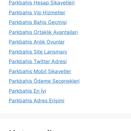
Parkbahis Hesap Şikayetleri
Parkbahis Vip Hizmetler
Parkbahis Bahis Geçmişi
Parkbahis Ortaklık Avantajları
Parkbahis Anlık Oyunlar
Parkbahis Site Lansmanı
Parkbahis Twitter Adresi
Parkbahis Mobil Şikayetler
Parkbahis Ödeme Seçenekleri
Parkbahis En İyi
Parkbahis Adres Erişimi