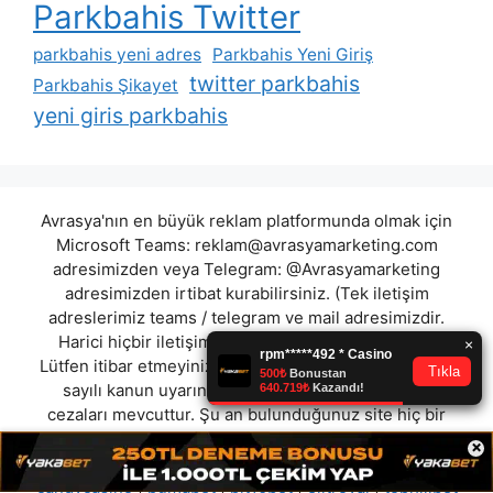
Parkbahis Twitter
parkbahis yeni adres
Parkbahis Yeni Giriş
twitter parkbahis
Parkbahis Şikayet
yeni giris parkbahis
Avrasya'nın en büyük reklam platformunda olmak için
Microsoft Teams:
reklam@avrasyamarketing.com
adresimizden veya Telegram: @Avrasyamarketing
adresimizden irtibat kurabilirsiniz. (Tek iletişim
adreslerimiz teams / telegram ve mail adresimizdir.
Harici hiçbir iletişim adresimiz bulunmamaktadır.
Lütfen itibar etmeyiniz.) Türkiye yasalarına göre 7258
sayılı kanun uyarınca yasa dışı bahis oynamanın
cezaları mevcuttur. Şu an bulunduğunuz site hiç bir
şekilde illegal bahis oyunları oynatmıyor ve oynamaya
×
aracı olmuyordur.
maltbahis
|
betandyou
|
cashbahis
|
candycasino
|
pumabet
|
pit10bet
|
elitroyal
|
tophillbet