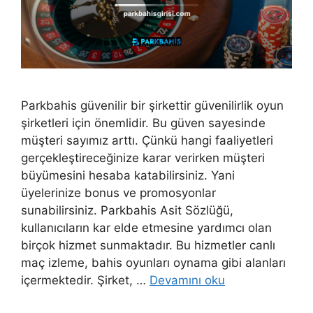
Parkbahis güvenilir bir şirkettir güvenilirlik oyun
şirketleri için önemlidir. Bu güven sayesinde
müşteri sayımız arttı. Çünkü hangi faaliyetleri
gerçekleştireceğinize karar verirken müşteri
büyümesini hesaba katabilirsiniz. Yani
üyelerinize bonus ve promosyonlar
sunabilirsiniz. Parkbahis Asit Sözlüğü,
kullanıcıların kar elde etmesine yardımcı olan
birçok hizmet sunmaktadır. Bu hizmetler canlı
maç izleme, bahis oyunları oynama gibi alanları
içermektedir. Şirket, …
Devamını oku