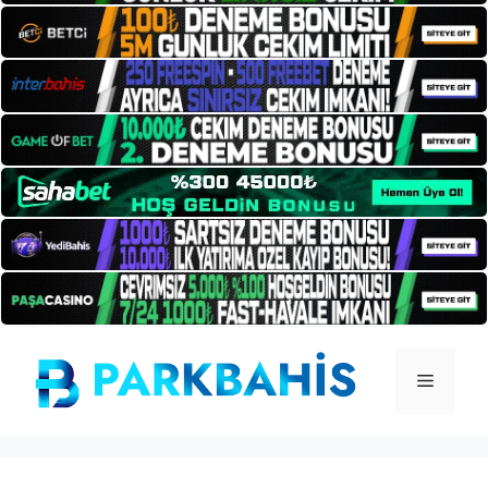
İçeriğe
atla
Menü