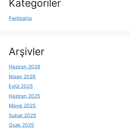
Kategoriler
Parkbahis
Arşivler
Haziran 2026
Nisan 2026
Eylül 2025
Haziran 2025
Mayıs 2025
Şubat 2025
Ocak 2025