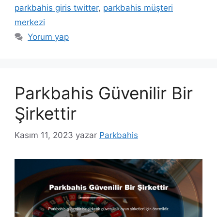
parkbahis giris twitter
,
parkbahis müşteri
merkezi
Yorum yap
Parkbahis Güvenilir Bir
Şirkettir
Kasım 11, 2023
yazar
Parkbahis