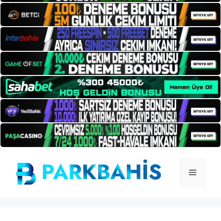
İçeriğe
atla
Menü