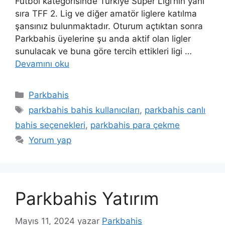
Futbol kategorisinde Türkiye Süper Ligi’nin yanı
sıra TFF 2. Lig ve diğer amatör liglere katılma
şansınız bulunmaktadır. Oturum açtıktan sonra
Parkbahis üyelerine şu anda aktif olan ligler
sunulacak ve buna göre tercih ettikleri ligi …
Devamını oku
Kategoriler
Parkbahis
Etiketler
parkbahis bahis kullanıcıları
,
parkbahis canlı
bahis seçenekleri
,
parkbahis para çekme
Yorum yap
Parkbahis Yatırım
Mayıs 11, 2024
yazar
Parkbahis