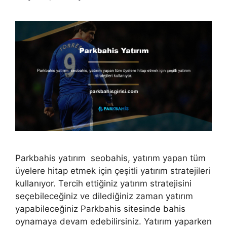
Parkbahis yatırım seobahis, yatırım yapan tüm
üyelere hitap etmek için çeşitli yatırım stratejileri
kullanıyor. Tercih ettiğiniz yatırım stratejisini
seçebileceğiniz ve dilediğiniz zaman yatırım
yapabileceğiniz Parkbahis sitesinde bahis
oynamaya devam edebilirsiniz. Yatırım yaparken