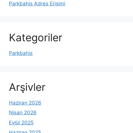
Parkbahis Adres Erişimi
Kategoriler
Parkbahis
Arşivler
Haziran 2026
Nisan 2026
Eylül 2025
Haziran 2025