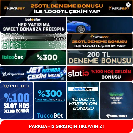
×
PARKBAHIS GİRİŞ İÇİN TIKLAYINIZ!