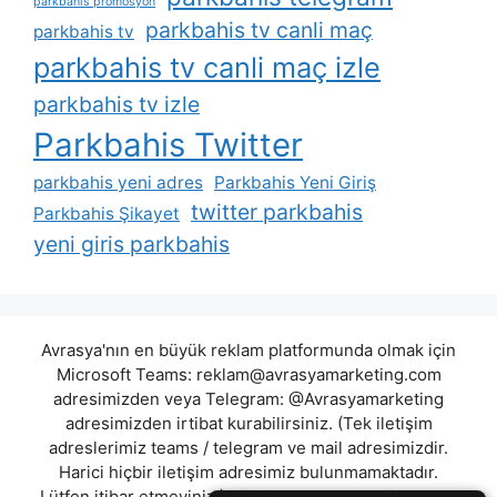
parkbahis promosyon
parkbahis tv canli maç
parkbahis tv
parkbahis tv canli maç izle
parkbahis tv izle
Parkbahis Twitter
parkbahis yeni adres
Parkbahis Yeni Giriş
twitter parkbahis
Parkbahis Şikayet
yeni giris parkbahis
Avrasya'nın en büyük reklam platformunda olmak için
Microsoft Teams:
reklam@avrasyamarketing.com
adresimizden veya Telegram: @Avrasyamarketing
adresimizden irtibat kurabilirsiniz. (Tek iletişim
adreslerimiz teams / telegram ve mail adresimizdir.
Harici hiçbir iletişim adresimiz bulunmamaktadır.
Lütfen itibar etmeyiniz.) Türkiye yasalarına göre 7258