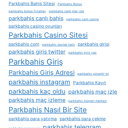
Parkbahis Bahis Sitesi
Parkbahis Bonus
parkbahis bonus fırsatları
parkbahis canli maç izle
parkbahis canlı bahis
parkbahis canlı casino
parkbahis casino oyunları
Parkbahis Casino Sitesi
parkbahis com
parkbahis girisi
parkbahis destek hattı
parkbahis giris twitter
parkbahis giris yap
Parkbahis Giriş
Parkbahis Giriş Adresi
parkbahis güvenlir mi
parkbahis instagram
Parkbahis Kayıt
parkbahis kaç oldu
parkbahis maç izle
parkbahis maç izleme
parkbahis müşteri merkezi
Parkbahis Nasıl Bir Site
parkbahis para yatırma
parkbahis para çekme
parkbahis telegram