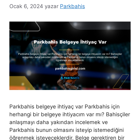
Ocak 6, 2024
yazar
Parkbahis
Parkbahis belgeye ihtiyaç var Parkbahis için
herhangi bir belgeye ihtiyacım var mı? Bahisçiler
anlaşmayı daha yakından incelemek ve
Parkbahis bunun olmasını isteyip istemediğini
öğrenmek isteyeceklerdir. Belge gerektiren bir