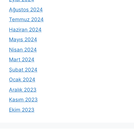
Ağustos 2024
Temmuz 2024
Haziran 2024
Mayıs 2024
Nisan 2024
Mart 2024
Şubat 2024
Ocak 2024
Aralık 2023
Kasım 2023
Ekim 2023