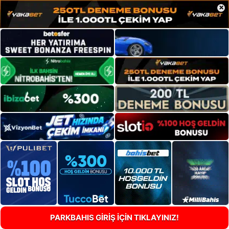
×
PARKBAHIS GİRİŞ İÇİN TIKLAYINIZ!