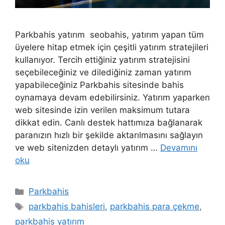
Parkbahis yatırım seobahis, yatırım yapan tüm
üyelere hitap etmek için çeşitli yatırım stratejileri
kullanıyor. Tercih ettiğiniz yatırım stratejisini
seçebileceğiniz ve dilediğiniz zaman yatırım
yapabileceğiniz Parkbahis sitesinde bahis
oynamaya devam edebilirsiniz. Yatırım yaparken
web sitesinde izin verilen maksimum tutara
dikkat edin. Canlı destek hattımıza bağlanarak
paranızın hızlı bir şekilde aktarılmasını sağlayın
ve web sitenizden detaylı yatırım …
Devamını
oku
Kategoriler
Parkbahis
Etiketler
parkbahis bahisleri
,
parkbahis para çekme
,
parkbahis yatırım