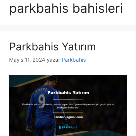
parkbahis bahisleri
Parkbahis Yatırım
Mayıs 11, 2024
yazar
Parkbahis