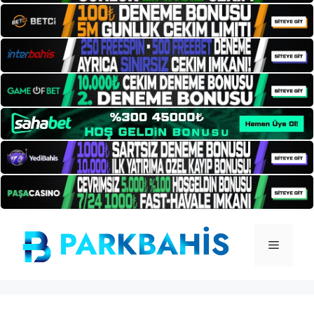
İçeriğe
atla
Menü