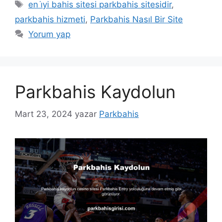
Etiketler
en i̇yi bahis sitesi parkbahis sitesidir
,
parkbahis hizmeti
,
Parkbahis Nasıl Bir Site
Yorum yap
Parkbahis Kaydolun
Mart 23, 2024
yazar
Parkbahis