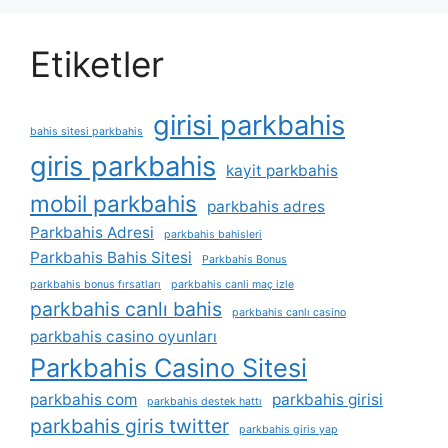
Etiketler
girisi parkbahis
bahis sitesi parkbahis
giris parkbahis
kayit parkbahis
mobil parkbahis
parkbahis adres
Parkbahis Adresi
parkbahis bahisleri
Parkbahis Bahis Sitesi
Parkbahis Bonus
parkbahis bonus fırsatları
parkbahis canli maç izle
parkbahis canlı bahis
parkbahis canlı casino
parkbahis casino oyunları
Parkbahis Casino Sitesi
parkbahis com
parkbahis girisi
parkbahis destek hattı
parkbahis giris twitter
parkbahis giris yap