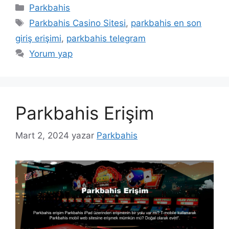
Kategoriler
Parkbahis
Etiketler
Parkbahis Casino Sitesi
,
parkbahis en son
giriş erişimi
,
parkbahis telegram
Yorum yap
Parkbahis Erişim
Mart 2, 2024
yazar
Parkbahis