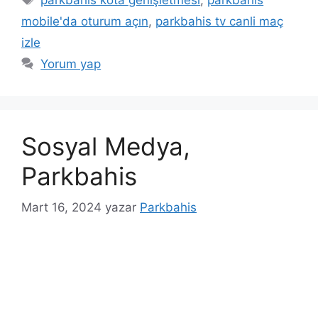
mobile'da oturum açın
,
parkbahis tv canli maç
izle
Yorum yap
Sosyal Medya,
Parkbahis
Mart 16, 2024
yazar
Parkbahis