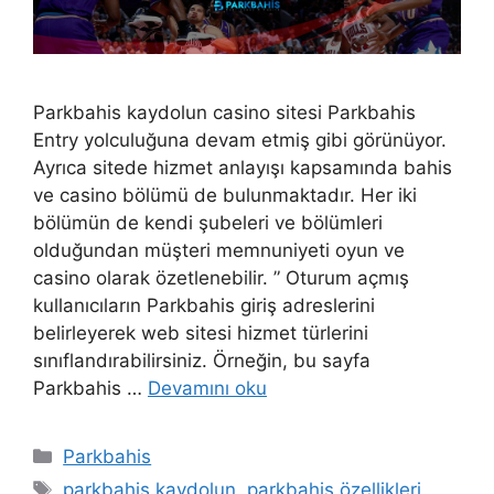
Parkbahis kaydolun casino sitesi Parkbahis
Entry yolculuğuna devam etmiş gibi görünüyor.
Ayrıca sitede hizmet anlayışı kapsamında bahis
ve casino bölümü de bulunmaktadır. Her iki
bölümün de kendi şubeleri ve bölümleri
olduğundan müşteri memnuniyeti oyun ve
casino olarak özetlenebilir. ” Oturum açmış
kullanıcıların Parkbahis giriş adreslerini
belirleyerek web sitesi hizmet türlerini
sınıflandırabilirsiniz. Örneğin, bu sayfa
Parkbahis …
Devamını oku
Kategoriler
Parkbahis
Etiketler
parkbahis kaydolun
,
parkbahis özellikleri
,