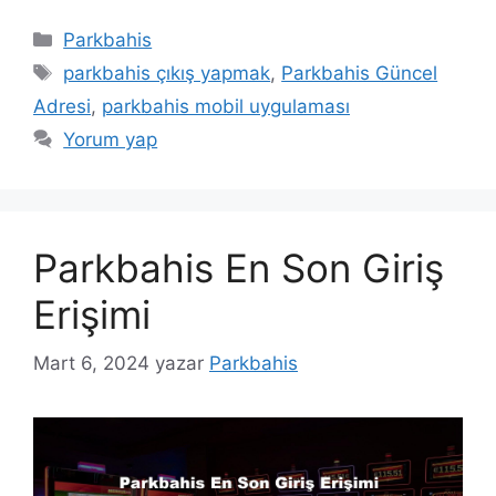
Kategoriler
Parkbahis
Etiketler
parkbahis çıkış yapmak
,
Parkbahis Güncel
Adresi
,
parkbahis mobil uygulaması
Yorum yap
Parkbahis En Son Giriş
Erişimi
Mart 6, 2024
yazar
Parkbahis