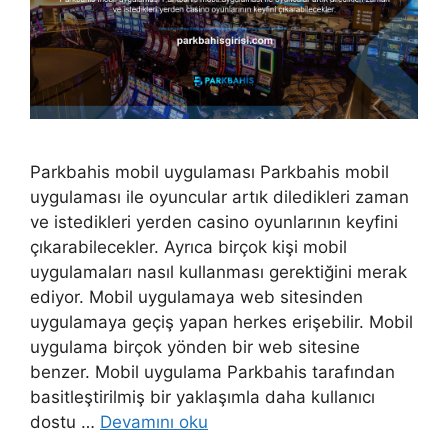
Parkbahis mobil uygulaması Parkbahis mobil
uygulaması ile oyuncular artık diledikleri zaman
ve istedikleri yerden casino oyunlarının keyfini
çıkarabilecekler. Ayrıca birçok kişi mobil
uygulamaları nasıl kullanması gerektiğini merak
ediyor. Mobil uygulamaya web sitesinden
uygulamaya geçiş yapan herkes erişebilir. Mobil
uygulama birçok yönden bir web sitesine
benzer. Mobil uygulama Parkbahis tarafından
basitleştirilmiş bir yaklaşımla daha kullanıcı
dostu …
Devamını oku