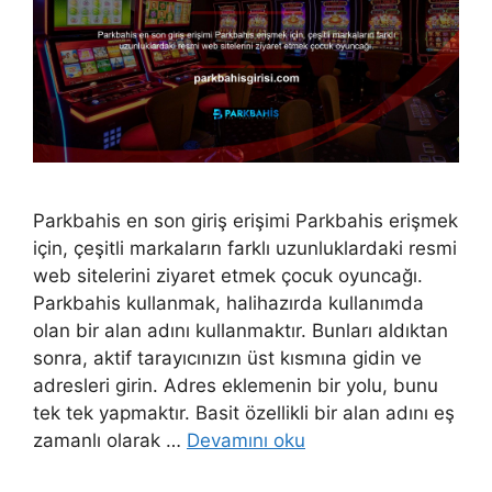
Parkbahis en son giriş erişimi Parkbahis erişmek
için, çeşitli markaların farklı uzunluklardaki resmi
web sitelerini ziyaret etmek çocuk oyuncağı.
Parkbahis kullanmak, halihazırda kullanımda
olan bir alan adını kullanmaktır. Bunları aldıktan
sonra, aktif tarayıcınızın üst kısmına gidin ve
adresleri girin. Adres eklemenin bir yolu, bunu
tek tek yapmaktır. Basit özellikli bir alan adını eş
zamanlı olarak …
Devamını oku