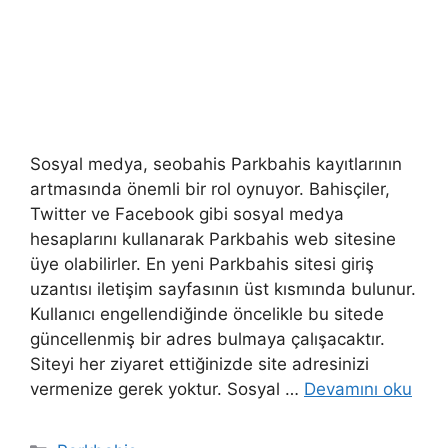
Sosyal medya, seobahis Parkbahis kayıtlarının
artmasında önemli bir rol oynuyor. Bahisçiler,
Twitter ve Facebook gibi sosyal medya
hesaplarını kullanarak Parkbahis web sitesine
üye olabilirler. En yeni Parkbahis sitesi giriş
uzantısı iletişim sayfasının üst kısmında bulunur.
Kullanıcı engellendiğinde öncelikle bu sitede
güncellenmiş bir adres bulmaya çalışacaktır.
Siteyi her ziyaret ettiğinizde site adresinizi
vermenize gerek yoktur. Sosyal …
Devamını oku
Kategoriler