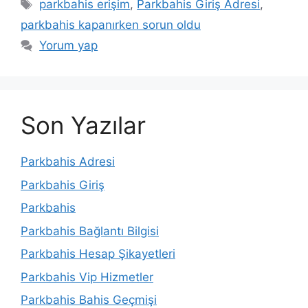
Etiketler
parkbahis erişim
,
Parkbahis Giriş Adresi
,
parkbahis kapanırken sorun oldu
Yorum yap
Son Yazılar
Parkbahis Adresi
Parkbahis Giriş
Parkbahis
Parkbahis Bağlantı Bilgisi
Parkbahis Hesap Şikayetleri
Parkbahis Vip Hizmetler
Parkbahis Bahis Geçmişi