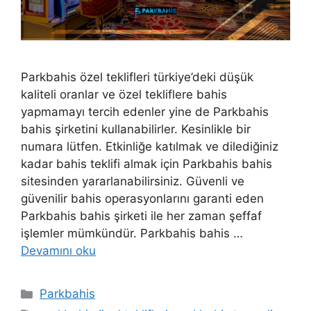
Parkbahis özel teklifleri türkiye’deki düşük
kaliteli oranlar ve özel tekliflere bahis
yapmamayı tercih edenler yine de Parkbahis
bahis şirketini kullanabilirler. Kesinlikle bir
numara lütfen. Etkinliğe katılmak ve dilediğiniz
kadar bahis teklifi almak için Parkbahis bahis
sitesinden yararlanabilirsiniz. Güvenli ve
güvenilir bahis operasyonlarını garanti eden
Parkbahis bahis şirketi ile her zaman şeffaf
işlemler mümkündür. Parkbahis bahis …
Devamını oku
Kategoriler
Parkbahis