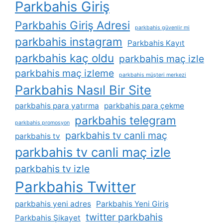
Parkbahis Giriş
Parkbahis Giriş Adresi
parkbahis güvenlir mi
parkbahis instagram
Parkbahis Kayıt
parkbahis kaç oldu
parkbahis maç izle
parkbahis maç izleme
parkbahis müşteri merkezi
Parkbahis Nasıl Bir Site
parkbahis para yatırma
parkbahis para çekme
parkbahis telegram
parkbahis promosyon
parkbahis tv canli maç
parkbahis tv
parkbahis tv canli maç izle
parkbahis tv izle
Parkbahis Twitter
parkbahis yeni adres
Parkbahis Yeni Giriş
twitter parkbahis
Parkbahis Şikayet