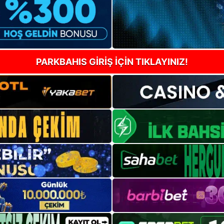
PARKBAHIS GİRİŞ İÇİN TIKLAYINIZ!