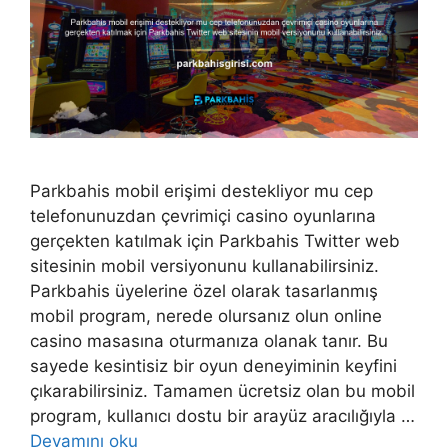
Parkbahis mobil erişimi destekliyor mu cep
telefonunuzdan çevrimiçi casino oyunlarına
gerçekten katılmak için Parkbahis Twitter web
sitesinin mobil versiyonunu kullanabilirsiniz.
Parkbahis üyelerine özel olarak tasarlanmış
mobil program, nerede olursanız olun online
casino masasına oturmanıza olanak tanır. Bu
sayede kesintisiz bir oyun deneyiminin keyfini
çıkarabilirsiniz. Tamamen ücretsiz olan bu mobil
program, kullanıcı dostu bir arayüz aracılığıyla …
Devamını oku