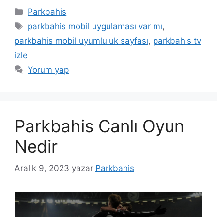
Kategoriler
Parkbahis
Etiketler
parkbahis mobil uygulaması var mı
,
parkbahis mobil uyumluluk sayfası
,
parkbahis tv
izle
Yorum yap
Parkbahis Canlı Oyun
Nedir
Aralık 9, 2023
yazar
Parkbahis