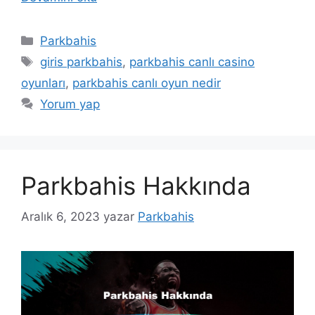
Kategoriler
Parkbahis
Etiketler
giris parkbahis
,
parkbahis canlı casino
oyunları
,
parkbahis canlı oyun nedir
Yorum yap
Parkbahis Hakkında
Aralık 6, 2023
yazar
Parkbahis