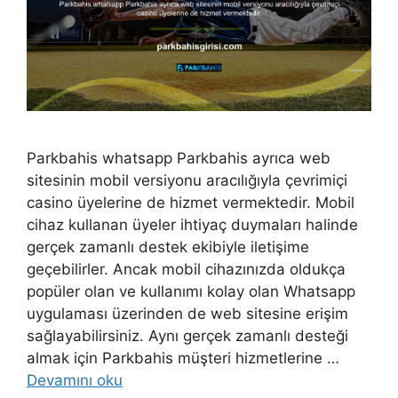
Parkbahis whatsapp Parkbahis ayrıca web
sitesinin mobil versiyonu aracılığıyla çevrimiçi
casino üyelerine de hizmet vermektedir. Mobil
cihaz kullanan üyeler ihtiyaç duymaları halinde
gerçek zamanlı destek ekibiyle iletişime
geçebilirler. Ancak mobil cihazınızda oldukça
popüler olan ve kullanımı kolay olan Whatsapp
uygulaması üzerinden de web sitesine erişim
sağlayabilirsiniz. Aynı gerçek zamanlı desteği
almak için Parkbahis müşteri hizmetlerine …
Devamını oku