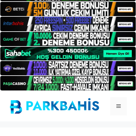
İçeriğe
atla
Menü