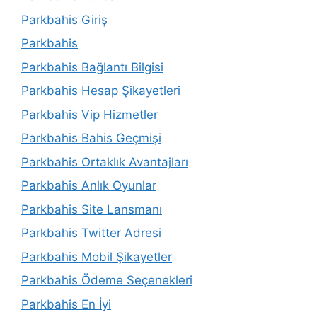
Parkbahis Giriş
Parkbahis
Parkbahis Bağlantı Bilgisi
Parkbahis Hesap Şikayetleri
Parkbahis Vip Hizmetler
Parkbahis Bahis Geçmişi
Parkbahis Ortaklık Avantajları
Parkbahis Anlık Oyunlar
Parkbahis Site Lansmanı
Parkbahis Twitter Adresi
Parkbahis Mobil Şikayetler
Parkbahis Ödeme Seçenekleri
Parkbahis En İyi