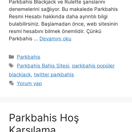
Parkbahis Blackjack ve Rulette şanslarını
denemelerini sağlıyor. Bu makalede Parkbahis
Resmi Hesabı hakkında daha ayrıntılı bilgi
bulabilirsiniz. Başlamadan önce, web sitesinin
resmi hesabını bilmek önemlidir. Çünkü
Parkbahis …
Devamını oku
Kategoriler
Parkbahis
Etiketler
Parkbahis Bahis Sitesi
,
parkbahis popüler
blackjack
,
twitter parkbahis
Yorum yap
Parkbahis Hoş
Karşılama