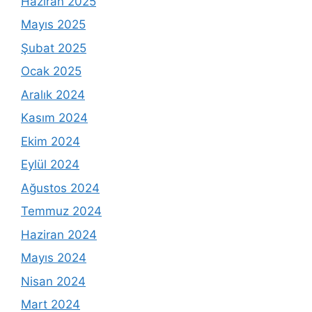
Haziran 2025
Mayıs 2025
Şubat 2025
Ocak 2025
Aralık 2024
Kasım 2024
Ekim 2024
Eylül 2024
Ağustos 2024
Temmuz 2024
Haziran 2024
Mayıs 2024
Nisan 2024
Mart 2024