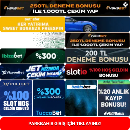
×
PARKBAHIS GİRİŞ İÇİN TIKLAYINIZ!