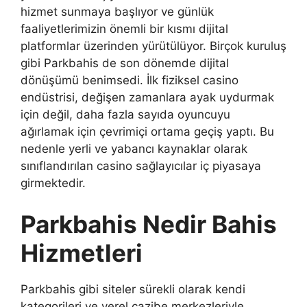
hizmet sunmaya başlıyor ve günlük
faaliyetlerimizin önemli bir kısmı dijital
platformlar üzerinden yürütülüyor. Birçok kuruluş
gibi Parkbahis de son dönemde dijital
dönüşümü benimsedi. İlk fiziksel casino
endüstrisi, değişen zamanlara ayak uydurmak
için değil, daha fazla sayıda oyuncuyu
ağırlamak için çevrimiçi ortama geçiş yaptı. Bu
nedenle yerli ve yabancı kaynaklar olarak
sınıflandırılan casino sağlayıcılar iç piyasaya
girmektedir.
Parkbahis Nedir Bahis
Hizmetleri
Parkbahis gibi siteler sürekli olarak kendi
kategorileri ve yerel cazibe merkezleriyle