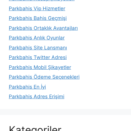
Parkbahis Vip Hizmetler
Parkbahis Bahis Geçmişi
Parkbahis Ortaklık Avantajları
Parkbahis Anlık Oyunlar
Parkbahis Site Lansmanı
Parkbahis Twitter Adresi
Parkbahis Mobil Şikayetler
Parkbahis Ödeme Seçenekleri
Parkbahis En İyi
Parkbahis Adres Erişimi
Kategoriler