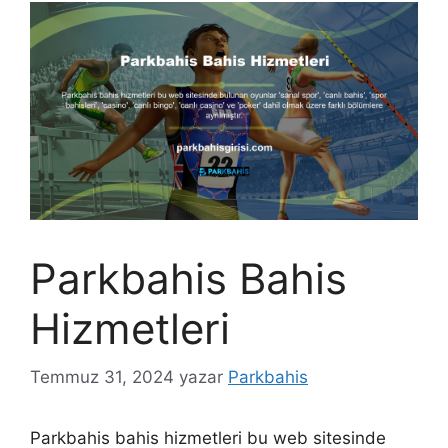
Parkbahis Bahis
Hizmetleri
Temmuz 31, 2024
yazar
Parkbahis
Parkbahis bahis hizmetleri bu web sitesinde