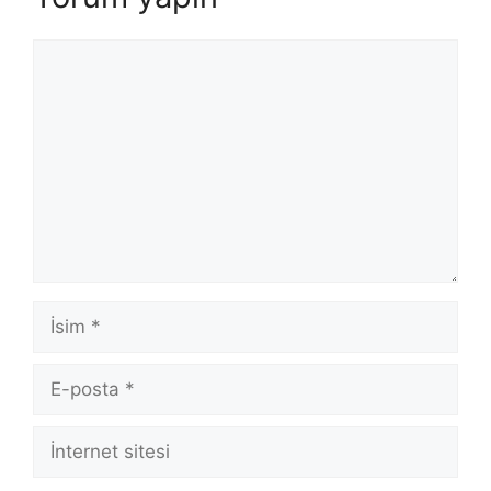
Yorum
İsim
E-
posta
İnternet
sitesi