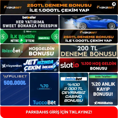
×
PARKBAHIS GİRİŞ İÇİN TIKLAYINIZ!