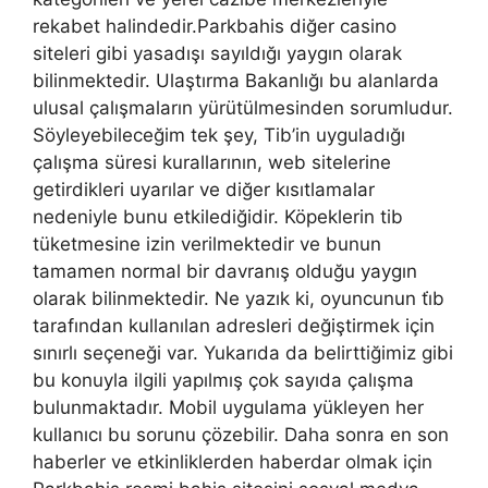
rekabet halindedir.Parkbahis diğer casino
siteleri gibi yasadışı sayıldığı yaygın olarak
bilinmektedir. Ulaştırma Bakanlığı bu alanlarda
ulusal çalışmaların yürütülmesinden sorumludur.
Söyleyebileceğim tek şey, Tib’in uyguladığı
çalışma süresi kurallarının, web sitelerine
getirdikleri uyarılar ve diğer kısıtlamalar
nedeniyle bunu etkilediğidir. Köpeklerin tib
tüketmesine izin verilmektedir ve bunun
tamamen normal bir davranış olduğu yaygın
olarak bilinmektedir. Ne yazık ki, oyuncunun ti̇b
tarafından kullanılan adresleri değiştirmek için
sınırlı seçeneği var. Yukarıda da belirttiğimiz gibi
bu konuyla ilgili yapılmış çok sayıda çalışma
bulunmaktadır. Mobil uygulama yükleyen her
kullanıcı bu sorunu çözebilir. Daha sonra en son
haberler ve etkinliklerden haberdar olmak için