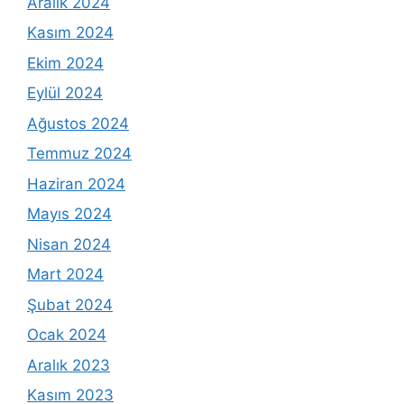
Aralık 2024
Kasım 2024
Ekim 2024
Eylül 2024
Ağustos 2024
Temmuz 2024
Haziran 2024
Mayıs 2024
Nisan 2024
Mart 2024
Şubat 2024
Ocak 2024
Aralık 2023
Kasım 2023