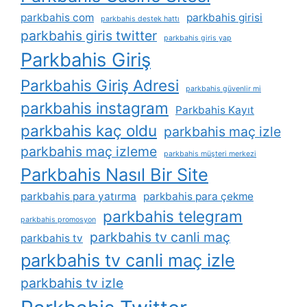
parkbahis com
parkbahis girisi
parkbahis destek hattı
parkbahis giris twitter
parkbahis giris yap
Parkbahis Giriş
Parkbahis Giriş Adresi
parkbahis güvenlir mi
parkbahis instagram
Parkbahis Kayıt
parkbahis kaç oldu
parkbahis maç izle
parkbahis maç izleme
parkbahis müşteri merkezi
Parkbahis Nasıl Bir Site
parkbahis para yatırma
parkbahis para çekme
parkbahis telegram
parkbahis promosyon
parkbahis tv canli maç
parkbahis tv
parkbahis tv canli maç izle
parkbahis tv izle