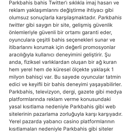
Parkbahis bahis Twitter’ı sıklıkla imaj hasarı ve
reklam yaklaşımlarını değiştirme ihtiyacı gibi
olumsuz sonuçlarla karşılaşmaktadır.
Parkbahis
twitter
gibi saygın bir site, gelişmiş güvenlik
önlemleriyle güvenli bir ortamı garanti eder,
oyunculara çeşitli bahis seçenekleri sunar ve
itibarlarını korumak için değerli promosyonlar
aracılığıyla kullanıcı deneyimini geliştirir. Şu
anda, fiziksel varlıklardan oluşan bir ağ kuran
hem yerel hem de küresel ölçekte yaklaşık 1
milyon bahisçi var. Bu sayede oyuncular tatmin
edici ve keyifli bir bahis deneyimi yaşayabilirler.
Parkbahis, televizyon, dergi, gazete gibi medya
platformlarında reklam verme konusundaki
yasal kısıtlama nedeniyle Parkbahis gibi web
sitelerinin pazarlama zorluğuyla karşı karşıyadır.
Yerel pazarda yabancı casino platformlarının
kısıtlamaları nedeniyle Parkbahis gibi siteler