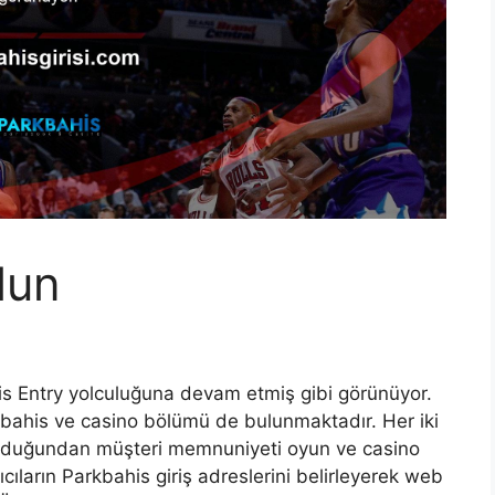
lun
is Entry yolculuğuna devam etmiş gibi görünüyor.
 bahis ve casino bölümü de bulunmaktadır. Her iki
olduğundan müşteri memnuniyeti oyun ve casino
ıcıların Parkbahis giriş adreslerini belirleyerek web