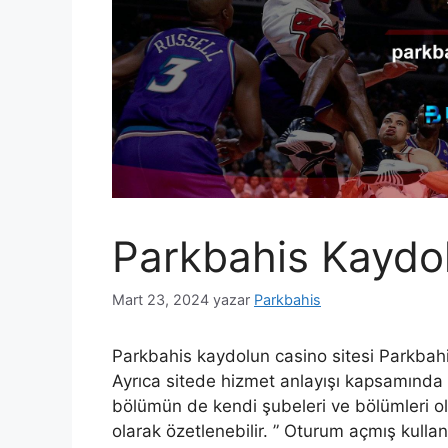
Parkbahis Kaydo
Mart 23, 2024
yazar
Parkbahis
Parkbahis kaydolun casino sitesi Parkbah
Ayrıca sitede hizmet anlayışı kapsamında
bölümün de kendi şubeleri ve bölümleri 
olarak özetlenebilir. ” Oturum açmış kullan