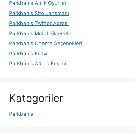
Parkbahis Anlık Oyunlar
Parkbahis Site Lansmanı
Parkbahis Twitter Adresi
Parkbahis Mobil Şikayetler
Parkbahis Ödeme Seçenekleri
Parkbahis En İyi
Parkbahis Adres Erişimi
Kategoriler
Parkbahis