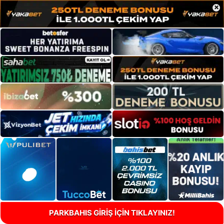
×
PARKBAHIS GİRİŞ İÇİN TIKLAYINIZ!