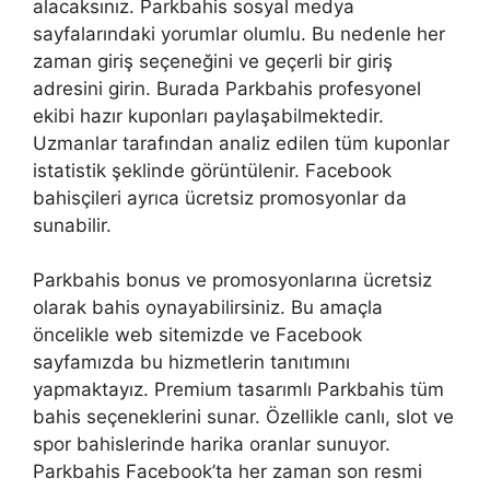
alacaksınız. Parkbahis sosyal medya
sayfalarındaki yorumlar olumlu. Bu nedenle her
zaman giriş seçeneğini ve geçerli bir giriş
adresini girin. Burada Parkbahis profesyonel
ekibi hazır kuponları paylaşabilmektedir.
Uzmanlar tarafından analiz edilen tüm kuponlar
istatistik şeklinde görüntülenir. Facebook
bahisçileri ayrıca ücretsiz promosyonlar da
sunabilir.
Parkbahis bonus ve promosyonlarına ücretsiz
olarak bahis oynayabilirsiniz. Bu amaçla
öncelikle web sitemizde ve Facebook
sayfamızda bu hizmetlerin tanıtımını
yapmaktayız. Premium tasarımlı Parkbahis tüm
bahis seçeneklerini sunar. Özellikle canlı, slot ve
spor bahislerinde harika oranlar sunuyor.
Parkbahis Facebook’ta her zaman son resmi