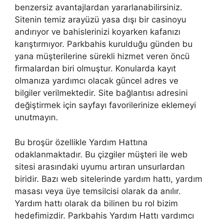
benzersiz avantajlardan yararlanabilirsiniz.
Sitenin temiz arayüzü yasa dışı bir casinoyu
andırıyor ve bahislerinizi koyarken kafanızı
karıştırmıyor. Parkbahis kurulduğu günden bu
yana müşterilerine sürekli hizmet veren öncü
firmalardan biri olmuştur. Konularda kayıt
olmanıza yardımcı olacak güncel adres ve
bilgiler verilmektedir. Site bağlantısı adresini
değiştirmek için sayfayı favorilerinize eklemeyi
unutmayın.
Bu broşür özellikle Yardım Hattına
odaklanmaktadır. Bu çizgiler müşteri ile web
sitesi arasındaki uyumu artıran unsurlardan
biridir. Bazı web sitelerinde yardım hattı, yardım
masası veya üye temsilcisi olarak da anılır.
Yardım hattı olarak da bilinen bu rol bizim
hedefimizdir. Parkbahis Yardım Hattı yardımcı