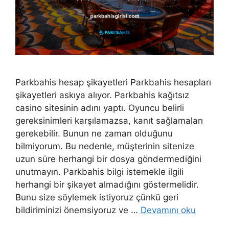
Parkbahis hesap şikayetleri Parkbahis hesapları
şikayetleri askıya alıyor. Parkbahis kağıtsız
casino sitesinin adını yaptı. Oyuncu belirli
gereksinimleri karşılamazsa, kanıt sağlamaları
gerekebilir. Bunun ne zaman olduğunu
bilmiyorum. Bu nedenle, müşterinin sitenize
uzun süre herhangi bir dosya göndermediğini
unutmayın. Parkbahis bilgi istemekle ilgili
herhangi bir şikayet almadığını göstermelidir.
Bunu size söylemek istiyoruz çünkü geri
bildiriminizi önemsiyoruz ve …
Devamını oku