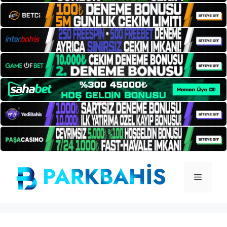
İçeriğe
atla
Menü