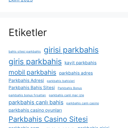
Etiketler
girisi parkbahis
bahis sitesi parkbahis
giris parkbahis
kayit parkbahis
mobil parkbahis
parkbahis adres
Parkbahis Adresi
parkbahis bahisleri
Parkbahis Bahis Sitesi
Parkbahis Bonus
parkbahis bonus fırsatları
parkbahis canli maç izle
parkbahis canlı bahis
parkbahis canlı casino
parkbahis casino oyunları
Parkbahis Casino Sitesi