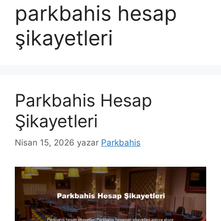
parkbahis hesap
şikayetleri
Parkbahis Hesap
Şikayetleri
Nisan 15, 2026
yazar
Parkbahis