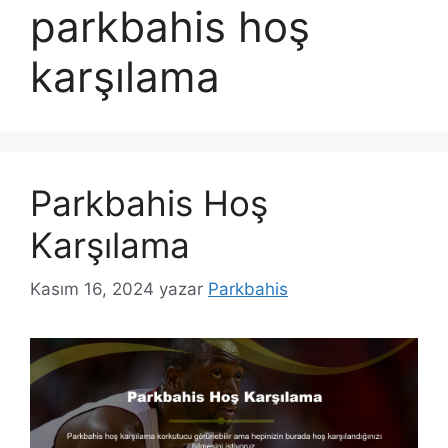
parkbahis hoş
karşılama
Parkbahis Hoş
Karşılama
Kasım 16, 2024
yazar
Parkbahis