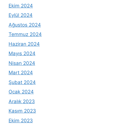
Ekim 2024
Eylül 2024
Ağustos 2024
Temmuz 2024
Haziran 2024
Mayıs 2024
Nisan 2024
Mart 2024
Şubat 2024
Ocak 2024
Aralık 2023
Kasım 2023
Ekim 2023