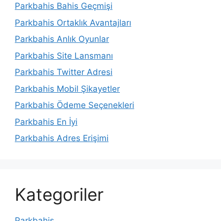
Parkbahis Bahis Geçmişi
Parkbahis Ortaklık Avantajları
Parkbahis Anlık Oyunlar
Parkbahis Site Lansmanı
Parkbahis Twitter Adresi
Parkbahis Mobil Şikayetler
Parkbahis Ödeme Seçenekleri
Parkbahis En İyi
Parkbahis Adres Erişimi
Kategoriler
Parkbahis