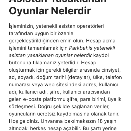
Oyunlar Nelerdir
İşleminizin, yetenekli asistan operatörleri
tarafından uygun bir özenle
gerçekleştirildiğinden emin olun. Hesap açma
işlemini tamamlamak için
Parkbahis yetenekli
asistan yasaklanan oyunlar nelerdir
kaydol
butonuna tıklamanız yeterlidir. Hesap
oluşturmak için gerekli bilgiler arasında cinsiyet,
ad, soyadı, doğum tarihi (detaylar), ülke, telefon
numarası veya web sitesindeki adres, kullanıcı
adı, kullanıcı adı, şifre, kullanıcı aracısından
gelen e-posta platformu şifre, para birimi, üyelik
sözleşmesi. Doğru şekilde sağlanan veriler,
oyuncuların ücretsiz kaydolmasına olanak tanır.
Hoş geldiniz. Unvanına bakılmaksızın 18 yaşın
altındaki herkes hesap açabilir. Bu şartı yerine