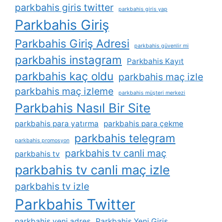
parkbahis giris twitter
parkbahis giris yap
Parkbahis Giriş
Parkbahis Giriş Adresi
parkbahis güvenlir mi
parkbahis instagram
Parkbahis Kayıt
parkbahis kaç oldu
parkbahis maç izle
parkbahis maç izleme
parkbahis müşteri merkezi
Parkbahis Nasıl Bir Site
parkbahis para yatırma
parkbahis para çekme
parkbahis telegram
parkbahis promosyon
parkbahis tv canli maç
parkbahis tv
parkbahis tv canli maç izle
parkbahis tv izle
Parkbahis Twitter
parkbahis yeni adres
Parkbahis Yeni Giriş