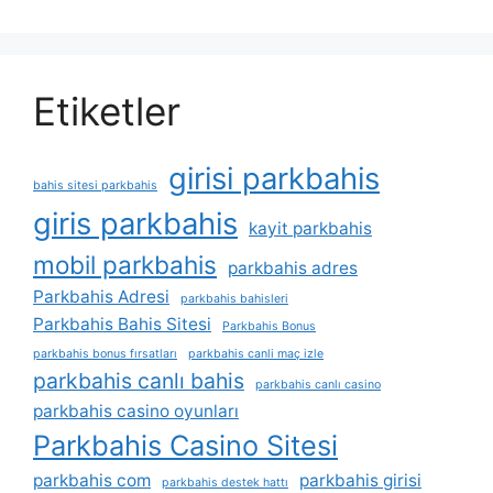
Etiketler
girisi parkbahis
bahis sitesi parkbahis
giris parkbahis
kayit parkbahis
mobil parkbahis
parkbahis adres
Parkbahis Adresi
parkbahis bahisleri
Parkbahis Bahis Sitesi
Parkbahis Bonus
parkbahis bonus fırsatları
parkbahis canli maç izle
parkbahis canlı bahis
parkbahis canlı casino
parkbahis casino oyunları
Parkbahis Casino Sitesi
parkbahis com
parkbahis girisi
parkbahis destek hattı