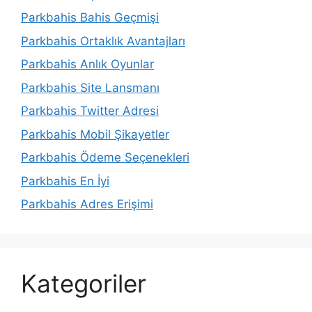
Parkbahis Bahis Geçmişi
Parkbahis Ortaklık Avantajları
Parkbahis Anlık Oyunlar
Parkbahis Site Lansmanı
Parkbahis Twitter Adresi
Parkbahis Mobil Şikayetler
Parkbahis Ödeme Seçenekleri
Parkbahis En İyi
Parkbahis Adres Erişimi
Kategoriler