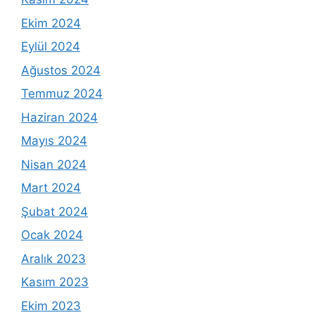
Ekim 2024
Eylül 2024
Ağustos 2024
Temmuz 2024
Haziran 2024
Mayıs 2024
Nisan 2024
Mart 2024
Şubat 2024
Ocak 2024
Aralık 2023
Kasım 2023
Ekim 2023