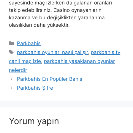
sayesinde maç izlerken dalgalanan oranları
takip edebilirsiniz. Casino oynayanların
kazanma ve bu değişiklikten yararlanma
olasılıkları daha yüksektir.
Kategoriler
Parkbahis
Etiketler
parkbahis oyunları nasıl çalışır
,
parkbahis tv
canli maç izle
,
parkbahis yasaklanan oyunlar
nelerdir
Parkbahis En Popüler Bahis
Parkbahis Şifre
Yorum yapın