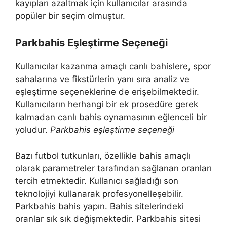
kayıpları azaltmak için kullanıcılar arasında
popüler bir seçim olmuştur.
Parkbahis Eşleştirme Seçeneği
Kullanıcılar kazanma amaçlı canlı bahislere, spor
sahalarına ve fikstürlerin yanı sıra analiz ve
eşleştirme seçeneklerine de erişebilmektedir.
Kullanıcıların herhangi bir ek prosedüre gerek
kalmadan canlı bahis oynamasının eğlenceli bir
yoludur.
Parkbahis eşleştirme seçeneği
Bazı futbol tutkunları, özellikle bahis amaçlı
olarak parametreler tarafından sağlanan oranları
tercih etmektedir. Kullanıcı sağladığı son
teknolojiyi kullanarak profesyonelleşebilir.
Parkbahis bahis yapın. Bahis sitelerindeki
oranlar sık ​​sık değişmektedir. Parkbahis sitesi