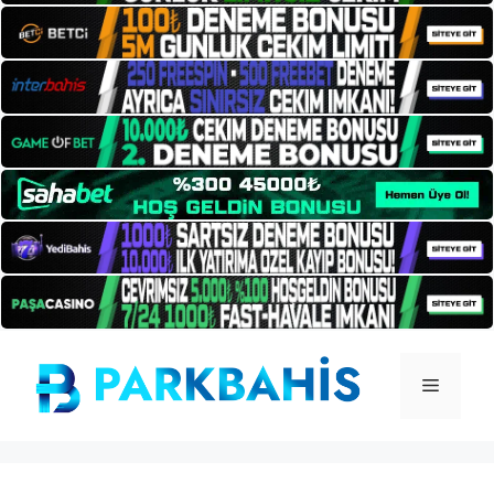
İçeriğe
atla
Menü