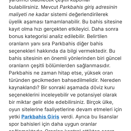
bulabilirsiniz. Mevcut
Parkbahis giriş adresinin
maliyeti ne kadar
sistemi değerlendirilerek
üyelik aşaması tamamlanabilir. Bu bahis sitesine
kayıt olma hızı gerçekten etkileyici. Daha sonra
bonus kategorisi analiz edilebilir. Belirtilen
oranların yanı sıra Parkbahis diğer bahis
seçenekleri hakkında da bilgi vermektedir. Bu
bahis sitesinin en önemli yönlerinden biri güncel
oranların çeşitli bölümlerden sağlanmasıdır.
Parkbahis ne zaman hitap etse, yüksek oran
türünden gecikmeden bahsedilmelidir. Nereden
kaynaklandı? Bir sonraki aşamada döviz kuru
seçeneklerini inceleyebilir ve potansiyel olarak
bir miktar gelir elde edebilirsiniz. Birçok ülke,
oyun sitelerine faaliyetlerine devam etmeleri için
yetki
Parkbahis Giriş
verdi. Ayrıca bu lisanslar
spor bahisleri için daha uygun oranlar