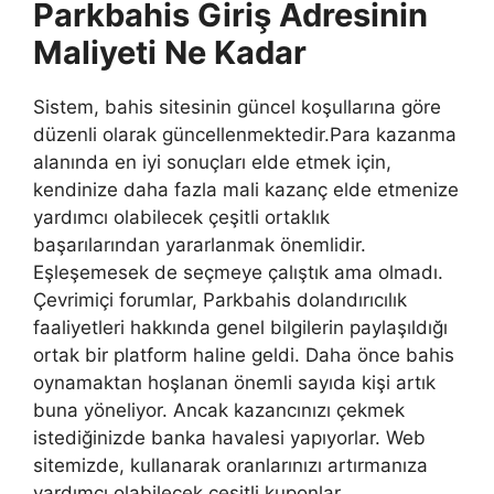
Parkbahis Giriş Adresinin
Maliyeti Ne Kadar
Sistem, bahis sitesinin güncel koşullarına göre
düzenli olarak güncellenmektedir.Para kazanma
alanında en iyi sonuçları elde etmek için,
kendinize daha fazla mali kazanç elde etmenize
yardımcı olabilecek çeşitli ortaklık
başarılarından yararlanmak önemlidir.
Eşleşemesek de seçmeye çalıştık ama olmadı.
Çevrimiçi forumlar, Parkbahis dolandırıcılık
faaliyetleri hakkında genel bilgilerin paylaşıldığı
ortak bir platform haline geldi. Daha önce bahis
oynamaktan hoşlanan önemli sayıda kişi artık
buna yöneliyor. Ancak kazancınızı çekmek
istediğinizde banka havalesi yapıyorlar. Web
sitemizde, kullanarak oranlarınızı artırmanıza
yardımcı olabilecek çeşitli kuponlar