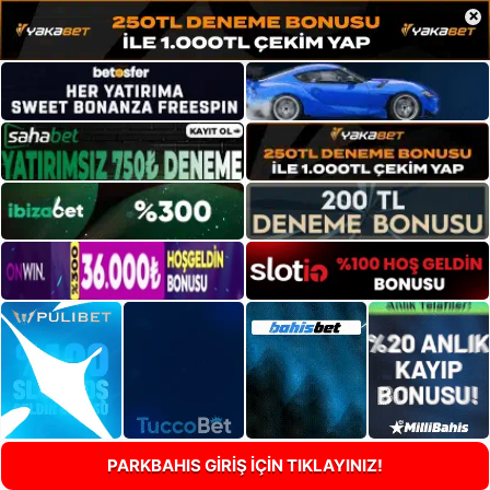
×
PARKBAHIS GİRİŞ İÇİN TIKLAYINIZ!