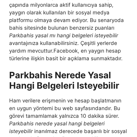
çapında milyonlarca aktif kullanıcıya sahip,
yaygın olarak kullanılan bir sosyal medya
platformu olmaya devam ediyor. Bu senaryoda
bahis sitesinde bulunan benzersiz puanları
Parkbahis yasal mı hangi belgeleri isteyebilir
avantajınıza kullanabilirsiniz. Çeşitli yerlerde
yardım mevcuttur.Facebook, en yaygın hesap
türlerine ilişkin basit bir açıklama sunmaktadır.
Parkbahis Nerede Yasal
Hangi Belgeleri Isteyebilir
Ham verilere erişmenin ve hesap başlatmanın
en uygun yöntemi bu web sayfasındandır. Bu
görevi tamamlamak yalnızca 10 dakika sürer.
Parkbahis nerede yasal hangi belgeleri
isteyebilir
inanılmaz derecede başarılı bir sosyal