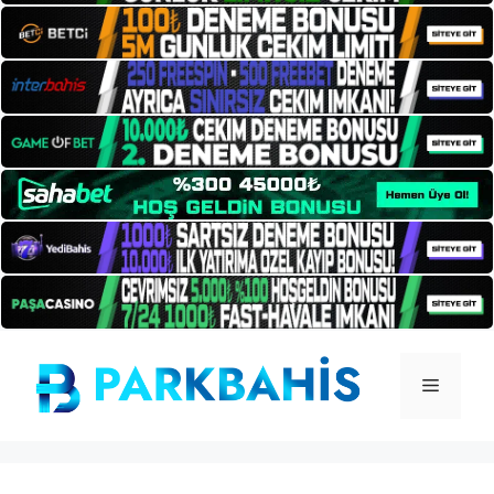
İçeriğe
atla
Menü