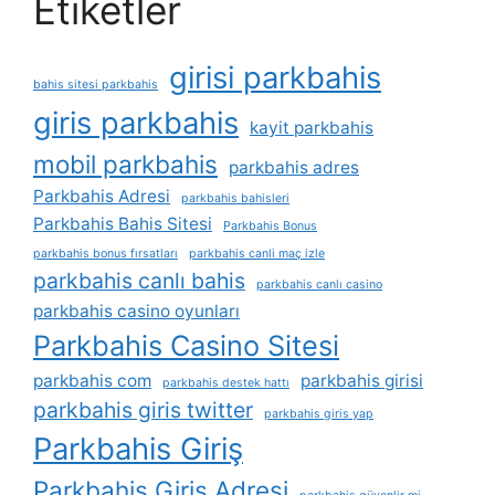
Etiketler
girisi parkbahis
bahis sitesi parkbahis
giris parkbahis
kayit parkbahis
mobil parkbahis
parkbahis adres
Parkbahis Adresi
parkbahis bahisleri
Parkbahis Bahis Sitesi
Parkbahis Bonus
parkbahis bonus fırsatları
parkbahis canli maç izle
parkbahis canlı bahis
parkbahis canlı casino
parkbahis casino oyunları
Parkbahis Casino Sitesi
parkbahis com
parkbahis girisi
parkbahis destek hattı
parkbahis giris twitter
parkbahis giris yap
Parkbahis Giriş
Parkbahis Giriş Adresi