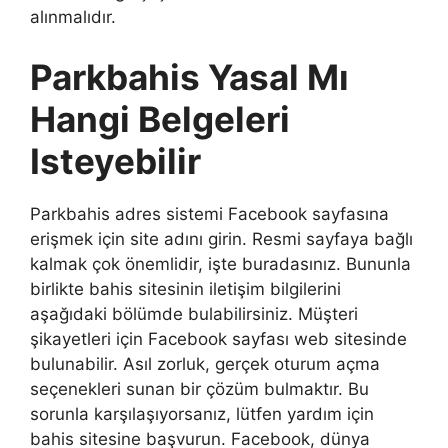
alınmalıdır.
Parkbahis Yasal Mı
Hangi Belgeleri
Isteyebilir
Parkbahis adres sistemi Facebook sayfasına
erişmek için site adını girin. Resmi sayfaya bağlı
kalmak çok önemlidir, işte buradasınız. Bununla
birlikte bahis sitesinin iletişim bilgilerini
aşağıdaki bölümde bulabilirsiniz. Müşteri
şikayetleri için Facebook sayfası web sitesinde
bulunabilir. Asıl zorluk, gerçek oturum açma
seçenekleri sunan bir çözüm bulmaktır. Bu
sorunla karşılaşıyorsanız, lütfen yardım için
bahis sitesine başvurun. Facebook, dünya