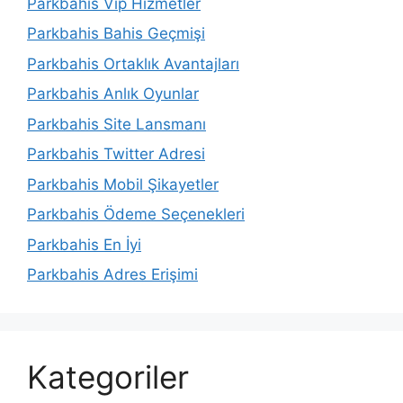
Parkbahis Vip Hizmetler
Parkbahis Bahis Geçmişi
Parkbahis Ortaklık Avantajları
Parkbahis Anlık Oyunlar
Parkbahis Site Lansmanı
Parkbahis Twitter Adresi
Parkbahis Mobil Şikayetler
Parkbahis Ödeme Seçenekleri
Parkbahis En İyi
Parkbahis Adres Erişimi
Kategoriler