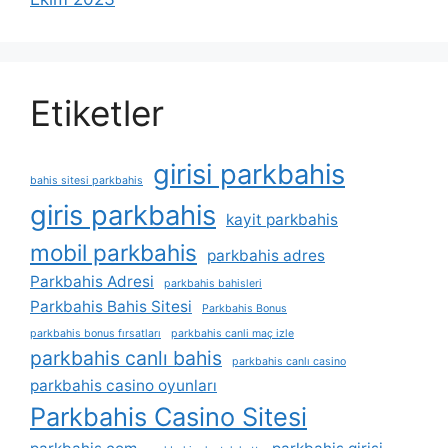
Etiketler
girisi parkbahis
bahis sitesi parkbahis
giris parkbahis
kayit parkbahis
mobil parkbahis
parkbahis adres
Parkbahis Adresi
parkbahis bahisleri
Parkbahis Bahis Sitesi
Parkbahis Bonus
parkbahis bonus fırsatları
parkbahis canli maç izle
parkbahis canlı bahis
parkbahis canlı casino
parkbahis casino oyunları
Parkbahis Casino Sitesi