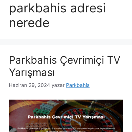
parkbahis adresi
nerede
Parkbahis Çevrimiçi TV
Yarışması
Haziran 29, 2024
yazar
Parkbahis