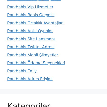
Parkbahis Vip Hizmetler
Parkbahis Bahis Geçmişi
Parkbahis Ortaklık Avantajları
Parkbahis Anlık Oyunlar
Parkbahis Site Lansmanı
Parkbahis Twitter Adresi
Parkbahis Mobil Şikayetler
Parkbahis Ödeme Seçenekleri
Parkbahis En İyi
Parkbahis Adres Erişimi
Kategoriler