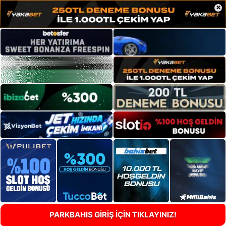
×
PARKBAHIS GİRİŞ İÇİN TIKLAYINIZ!