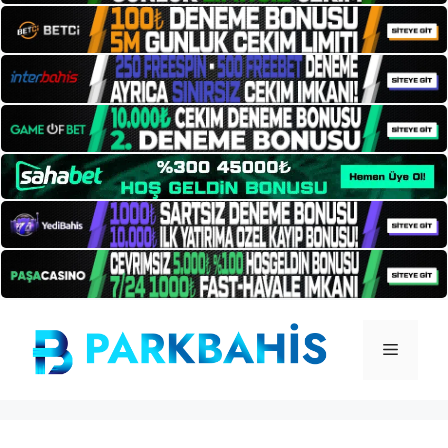
İçeriğe
atla
Menü