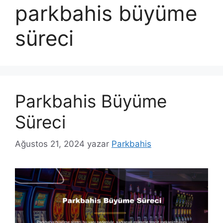
parkbahis büyüme
süreci
Parkbahis Büyüme
Süreci
Ağustos 21, 2024
yazar
Parkbahis