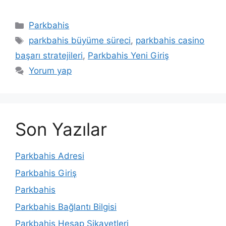
Kategoriler
Parkbahis
Etiketler
parkbahis büyüme süreci
,
parkbahis casino
başarı stratejileri
,
Parkbahis Yeni Giriş
Yorum yap
Son Yazılar
Parkbahis Adresi
Parkbahis Giriş
Parkbahis
Parkbahis Bağlantı Bilgisi
Parkbahis Hesap Şikayetleri