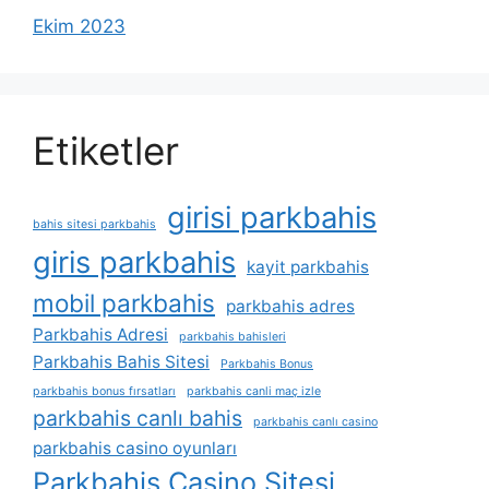
Ekim 2023
Etiketler
girisi parkbahis
bahis sitesi parkbahis
giris parkbahis
kayit parkbahis
mobil parkbahis
parkbahis adres
Parkbahis Adresi
parkbahis bahisleri
Parkbahis Bahis Sitesi
Parkbahis Bonus
parkbahis bonus fırsatları
parkbahis canli maç izle
parkbahis canlı bahis
parkbahis canlı casino
parkbahis casino oyunları
Parkbahis Casino Sitesi