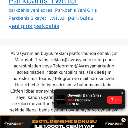
Parkbahis Twitter
parkbahis yeni adres
Parkbahis Yeni Giriş
twitter parkbahis
Parkbahis Şikayet
yeni giris parkbahis
Avrasya'nın en büyük reklam platformunda olmak için
Microsoft Teams:
reklam@avrasyamarketing.com
adresimizden veya Telegram: @Avrasyamarketing
adresimizden irtibat kurabilirsiniz. (Tek iletişim
adreslerimiz teams / telegram ve mail adresimizdir.
Harici hiçbir iletişim adresimiz bulunmamaktadır.
Lütfen itibar etmeyiniz.) Türkiye yasalarına göre 7258
sayılı kanun uyarınca yasa dışı bahis oynamanın
cezaları mevcuttur. Şu an bulunduğunuz site hiç bir
şekilde illegal bahis oyunları oynatmıyor ve oynamaya
aracı olmuyordur.
maltbahis
|
betandyou
|
cashbahis
|
×
candycasino
|
pumabet
|
pit10bet
|
elitroyal
|
tophillbet