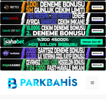
İçeriğe
atla
Menü