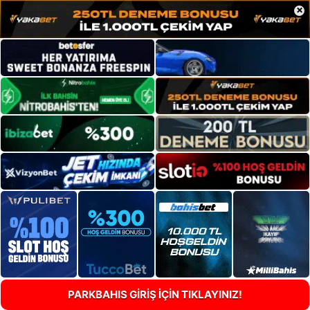
×
PARKBAHIS GİRİŞ İÇİN TIKLAYINIZ!