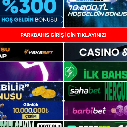
PARKBAHIS GİRİŞ İÇİN TIKLAYINIZ!