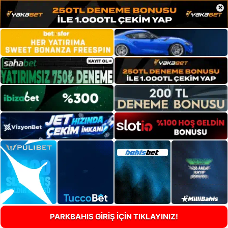
×
PARKBAHIS GİRİŞ İÇİN TIKLAYINIZ!