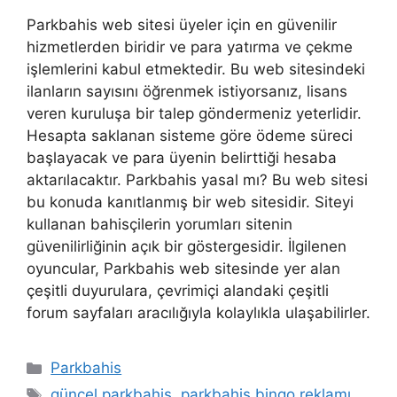
Parkbahis web sitesi üyeler için en güvenilir
hizmetlerden biridir ve para yatırma ve çekme
işlemlerini kabul etmektedir. Bu web sitesindeki
ilanların sayısını öğrenmek istiyorsanız, lisans
veren kuruluşa bir talep göndermeniz yeterlidir.
Hesapta saklanan sisteme göre ödeme süreci
başlayacak ve para üyenin belirttiği hesaba
aktarılacaktır. Parkbahis yasal mı? Bu web sitesi
bu konuda kanıtlanmış bir web sitesidir. Siteyi
kullanan bahisçilerin yorumları sitenin
güvenilirliğinin açık bir göstergesidir. İlgilenen
oyuncular, Parkbahis web sitesinde yer alan
çeşitli duyurulara, çevrimiçi alandaki çeşitli
forum sayfaları aracılığıyla kolaylıkla ulaşabilirler.
Kategoriler
Parkbahis
Etiketler
güncel parkbahis
,
parkbahis bingo reklamı
,