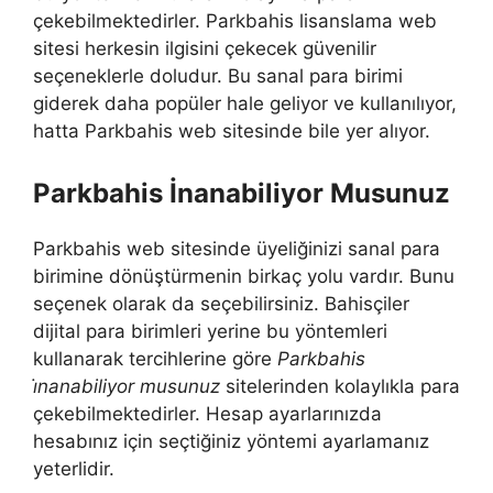
çekebilmektedirler. Parkbahis lisanslama web
sitesi herkesin ilgisini çekecek güvenilir
seçeneklerle doludur. Bu sanal para birimi
giderek daha popüler hale geliyor ve kullanılıyor,
hatta Parkbahis web sitesinde bile yer alıyor.
Parkbahis İnanabiliyor Musunuz
Parkbahis web sitesinde üyeliğinizi sanal para
birimine dönüştürmenin birkaç yolu vardır. Bunu
seçenek olarak da seçebilirsiniz. Bahisçiler
dijital para birimleri yerine bu yöntemleri
kullanarak tercihlerine göre
Parkbahis
i̇nanabiliyor musunuz
sitelerinden kolaylıkla para
çekebilmektedirler. Hesap ayarlarınızda
hesabınız için seçtiğiniz yöntemi ayarlamanız
yeterlidir.