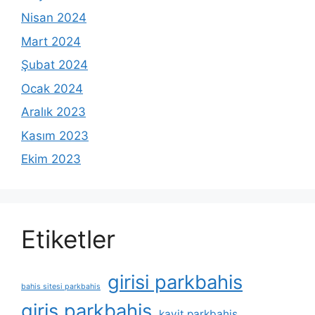
Nisan 2024
Mart 2024
Şubat 2024
Ocak 2024
Aralık 2023
Kasım 2023
Ekim 2023
Etiketler
girisi parkbahis
bahis sitesi parkbahis
giris parkbahis
kayit parkbahis