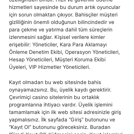
hizmetleri sayesinde bu durum artık oyuncular
için sorun olmaktan çıkıyor. Bahisçiler müşteri
gizliliğinin önemli olduğunun bilincindedir ve
para çekme ve yatırma dahil tüm süreçlerin
izlenmesini sağlar. Kişisel verilere kimler
erişebilir: Yöneticiler, Kara Para Aklamayı
Önleme Denetim Ekibi, Operasyon Yöneticileri,
Hesap Yöneticileri, Müşteri Koruma Ekibi
Üyeleri, VIP Hizmetler Yöneticileri.
Kayıt olmadan bu web sitesinde bahis
oynayamazsınız. Bu, üyelik kaydı gerektirir.
Çevrimiçi casino sitelerinin bu ortaklık
programlarına ihtiyacı vardır. Üyelik işlemini
tamamlamak için ilk web sitesi adresinizle giriş
yapmalısınız. İlk sayfada “Giriş” butonunu ve
“Kayıt Ol” butonunu göreceksiniz. Buradan