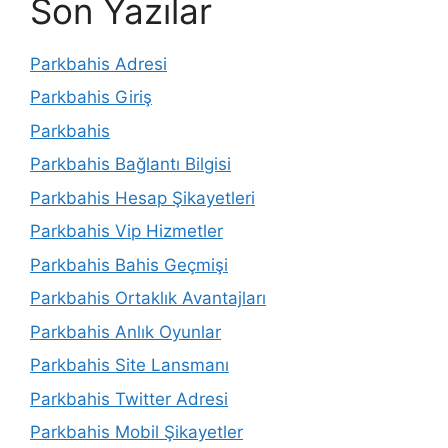
Son Yazılar
Parkbahis Adresi
Parkbahis Giriş
Parkbahis
Parkbahis Bağlantı Bilgisi
Parkbahis Hesap Şikayetleri
Parkbahis Vip Hizmetler
Parkbahis Bahis Geçmişi
Parkbahis Ortaklık Avantajları
Parkbahis Anlık Oyunlar
Parkbahis Site Lansmanı
Parkbahis Twitter Adresi
Parkbahis Mobil Şikayetler