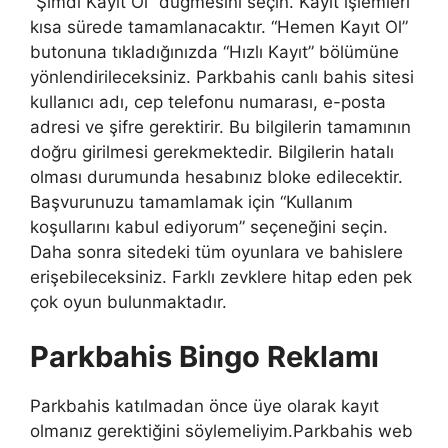
“Şimdi Kayıt Ol” düğmesini seçin. Kayıt işlemleri
kısa sürede tamamlanacaktır. “Hemen Kayıt Ol”
butonuna tıkladığınızda “Hızlı Kayıt” bölümüne
yönlendirileceksiniz. Parkbahis canlı bahis sitesi
kullanıcı adı, cep telefonu numarası, e-posta
adresi ve şifre gerektirir. Bu bilgilerin tamamının
doğru girilmesi gerekmektedir. Bilgilerin hatalı
olması durumunda hesabınız bloke edilecektir.
Başvurunuzu tamamlamak için “Kullanım
koşullarını kabul ediyorum” seçeneğini seçin.
Daha sonra sitedeki tüm oyunlara ve bahislere
erişebileceksiniz. Farklı zevklere hitap eden pek
çok oyun bulunmaktadır.
Parkbahis Bingo Reklamı
Parkbahis katılmadan önce üye olarak kayıt
olmanız gerektiğini söylemeliyim.Parkbahis web