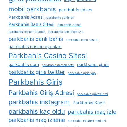
mobil parkbahis
parkbahis adres
Parkbahis Adresi
parkbahis bahisleri
Parkbahis Bahis Sitesi
Parkbahis Bonus
parkbahis bonus fırsatları
parkbahis canli maç izle
parkbahis canlı bahis
parkbahis canlı casino
parkbahis casino oyunları
Parkbahis Casino Sitesi
parkbahis com
parkbahis girisi
parkbahis destek hattı
parkbahis giris twitter
parkbahis giris yap
Parkbahis Giriş
Parkbahis Giriş Adresi
parkbahis güvenlir mi
parkbahis instagram
Parkbahis Kayıt
parkbahis kaç oldu
parkbahis maç izle
parkbahis maç izleme
parkbahis müşteri merkezi