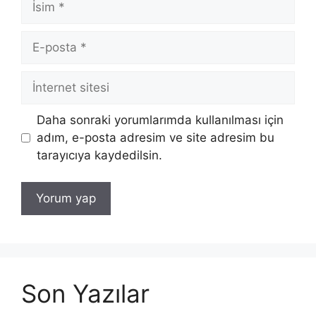
E-
posta
İnternet
sitesi
Daha sonraki yorumlarımda kullanılması için
adım, e-posta adresim ve site adresim bu
tarayıcıya kaydedilsin.
Son Yazılar