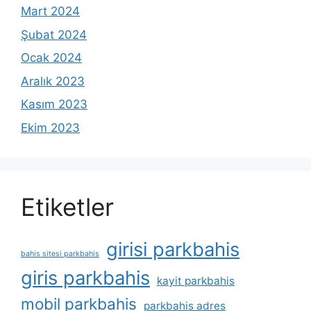
Mart 2024
Şubat 2024
Ocak 2024
Aralık 2023
Kasım 2023
Ekim 2023
Etiketler
girisi parkbahis
bahis sitesi parkbahis
giris parkbahis
kayit parkbahis
mobil parkbahis
parkbahis adres