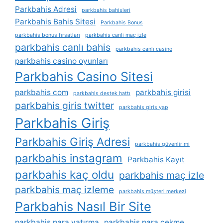
Parkbahis Adresi
parkbahis bahisleri
Parkbahis Bahis Sitesi
Parkbahis Bonus
parkbahis bonus fırsatları
parkbahis canli maç izle
parkbahis canlı bahis
parkbahis canlı casino
parkbahis casino oyunları
Parkbahis Casino Sitesi
parkbahis com
parkbahis girisi
parkbahis destek hattı
parkbahis giris twitter
parkbahis giris yap
Parkbahis Giriş
Parkbahis Giriş Adresi
parkbahis güvenlir mi
parkbahis instagram
Parkbahis Kayıt
parkbahis kaç oldu
parkbahis maç izle
parkbahis maç izleme
parkbahis müşteri merkezi
Parkbahis Nasıl Bir Site
parkbahis para yatırma
parkbahis para çekme