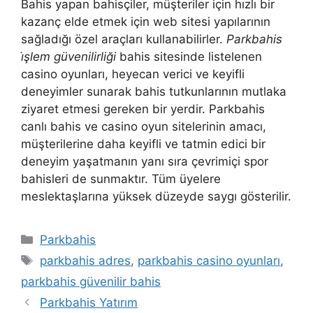
Bahis yapan bahisçiler, müşteriler için hızlı bir
kazanç elde etmek için web sitesi yapılarının
sağladığı özel araçları kullanabilirler.
Parkbahis
i̇şlem güvenilirliği
bahis sitesinde listelenen
casino oyunları, heyecan verici ve keyifli
deneyimler sunarak bahis tutkunlarının mutlaka
ziyaret etmesi gereken bir yerdir. Parkbahis
canlı bahis ve casino oyun sitelerinin amacı,
müşterilerine daha keyifli ve tatmin edici bir
deneyim yaşatmanın yanı sıra çevrimiçi spor
bahisleri de sunmaktır. Tüm üyelere
meslektaşlarına yüksek düzeyde saygı gösterilir.
Kategoriler
Parkbahis
Etiketler
parkbahis adres
,
parkbahis casino oyunları
,
parkbahis güvenilir bahis
Parkbahis Yatırım