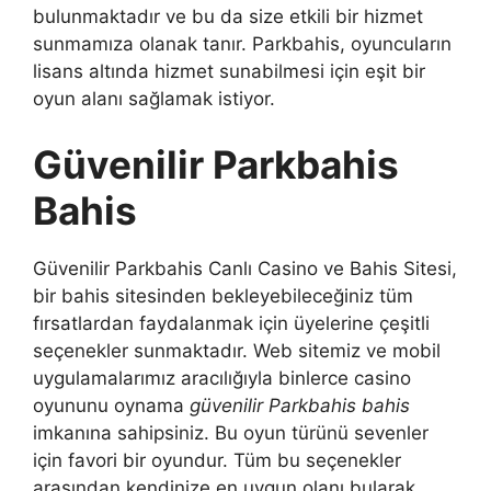
bulunmaktadır ve bu da size etkili bir hizmet
sunmamıza olanak tanır. Parkbahis, oyuncuların
lisans altında hizmet sunabilmesi için eşit bir
oyun alanı sağlamak istiyor.
Güvenilir Parkbahis
Bahis
Güvenilir Parkbahis Canlı Casino ve Bahis Sitesi,
bir bahis sitesinden bekleyebileceğiniz tüm
fırsatlardan faydalanmak için üyelerine çeşitli
seçenekler sunmaktadır. Web sitemiz ve mobil
uygulamalarımız aracılığıyla binlerce casino
oyununu oynama
güvenilir Parkbahis bahis
imkanına sahipsiniz. Bu oyun türünü sevenler
için favori bir oyundur. Tüm bu seçenekler
arasından kendinize en uygun olanı bularak