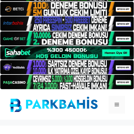
İçeriğe
atla
Menü