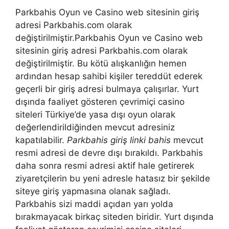
Parkbahis Oyun ve Casino web sitesinin giriş
adresi Parkbahis.com olarak
değiştirilmiştir.Parkbahis Oyun ve Casino web
sitesinin giriş adresi Parkbahis.com olarak
değiştirilmiştir. Bu kötü alışkanlığın hemen
ardından hesap sahibi kişiler tereddüt ederek
geçerli bir giriş adresi bulmaya çalışırlar. Yurt
dışında faaliyet gösteren çevrimiçi casino
siteleri Türkiye’de yasa dışı oyun olarak
değerlendirildiğinden mevcut adresiniz
kapatılabilir.
Parkbahis giriş linki bahis
mevcut
resmi adresi de devre dışı bırakıldı. Parkbahis
daha sonra resmi adresi aktif hale getirerek
ziyaretçilerin bu yeni adresle hatasız bir şekilde
siteye giriş yapmasına olanak sağladı.
Parkbahis sizi maddi açıdan yarı yolda
bırakmayacak birkaç siteden biridir. Yurt dışında