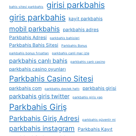
girisi parkbahis
bahis sitesi parkbahis
giris parkbahis
kayit parkbahis
mobil parkbahis
parkbahis adres
Parkbahis Adresi
parkbahis bahisleri
Parkbahis Bahis Sitesi
Parkbahis Bonus
parkbahis bonus fırsatları
parkbahis canli maç izle
parkbahis canlı bahis
parkbahis canlı casino
parkbahis casino oyunları
Parkbahis Casino Sitesi
parkbahis com
parkbahis girisi
parkbahis destek hattı
parkbahis giris twitter
parkbahis giris yap
Parkbahis Giriş
Parkbahis Giriş Adresi
parkbahis güvenlir mi
parkbahis instagram
Parkbahis Kayıt