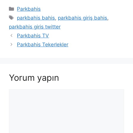
Kategoriler
Parkbahis
Etiketler
parkbahis bahis
,
parkbahis giriş bahis
,
parkbahis giris twitter
Parkbahis TV
Parkbahis Tekerlekler
Yorum yapın
Yorum