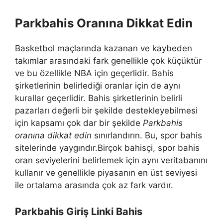
Parkbahis Oranına Dikkat Edin
Basketbol maçlarında kazanan ve kaybeden
takımlar arasındaki fark genellikle çok küçüktür
ve bu özellikle NBA için geçerlidir. Bahis
şirketlerinin belirlediği oranlar için de aynı
kurallar geçerlidir. Bahis şirketlerinin belirli
pazarları değerli bir şekilde destekleyebilmesi
için kapsamı çok dar bir şekilde
Parkbahis
oranına dikkat edin
sınırlandırın. Bu, spor bahis
sitelerinde yaygındır.Birçok bahisçi, spor bahis
oran seviyelerini belirlemek için aynı veritabanını
kullanır ve genellikle piyasanın en üst seviyesi
ile ortalama arasında çok az fark vardır.
Parkbahis Giriş Linki Bahis