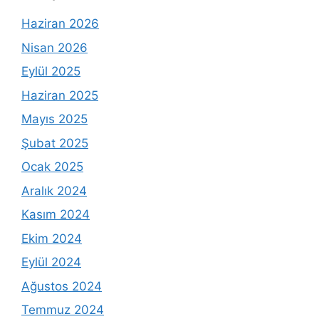
Haziran 2026
Nisan 2026
Eylül 2025
Haziran 2025
Mayıs 2025
Şubat 2025
Ocak 2025
Aralık 2024
Kasım 2024
Ekim 2024
Eylül 2024
Ağustos 2024
Temmuz 2024