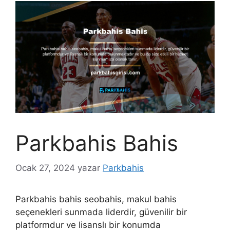
Parkbahis Bahis
Ocak 27, 2024
yazar
Parkbahis
Parkbahis bahis seobahis, makul bahis
seçenekleri sunmada liderdir, güvenilir bir
platformdur ve lisanslı bir konumda