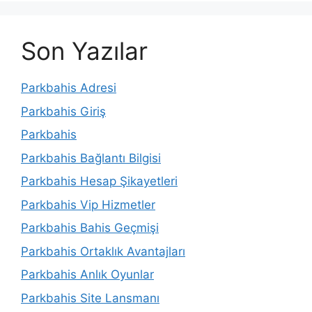
Son Yazılar
Parkbahis Adresi
Parkbahis Giriş
Parkbahis
Parkbahis Bağlantı Bilgisi
Parkbahis Hesap Şikayetleri
Parkbahis Vip Hizmetler
Parkbahis Bahis Geçmişi
Parkbahis Ortaklık Avantajları
Parkbahis Anlık Oyunlar
Parkbahis Site Lansmanı