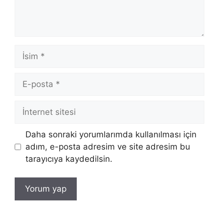
İsim
E-
posta
İnternet
sitesi
Daha sonraki yorumlarımda kullanılması için
adım, e-posta adresim ve site adresim bu
tarayıcıya kaydedilsin.