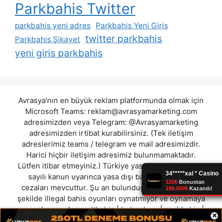
Parkbahis Twitter
parkbahis yeni adres
Parkbahis Yeni Giriş
twitter parkbahis
Parkbahis Şikayet
yeni giris parkbahis
Avrasya'nın en büyük reklam platformunda olmak için
Microsoft Teams:
reklam@avrasyamarketing.com
adresimizden veya Telegram: @Avrasyamarketing
adresimizden irtibat kurabilirsiniz. (Tek iletişim
adreslerimiz teams / telegram ve mail adresimizdir.
Harici hiçbir iletişim adresimiz bulunmamaktadır.
Lütfen itibar etmeyiniz.) Türkiye yasalarına göre 7258
sayılı kanun uyarınca yasa dışı bahis oynamanın
cezaları mevcuttur. Şu an bulunduğunuz site hiç bir
şekilde illegal bahis oyunları oynatmıyor ve oynamaya
aracı olmuyordur.
maltbahis
|
betandyou
|
cashbahis
|
×
candycasino
|
pumabet
|
pit10bet
|
elitroyal
|
tophillbet