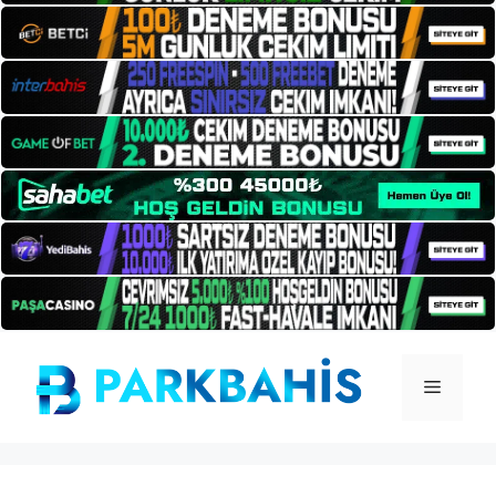
İçeriğe
atla
Menü