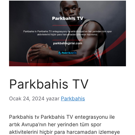
Parkbahis TV
Ocak 24, 2024
yazar
Parkbahis
Parkbahis tv Parkbahis TV entegrasyonu ile
artık Avrupa’nın her yerinden tüm spor
aktivitelerini hiçbir para harcamadan izlemeye