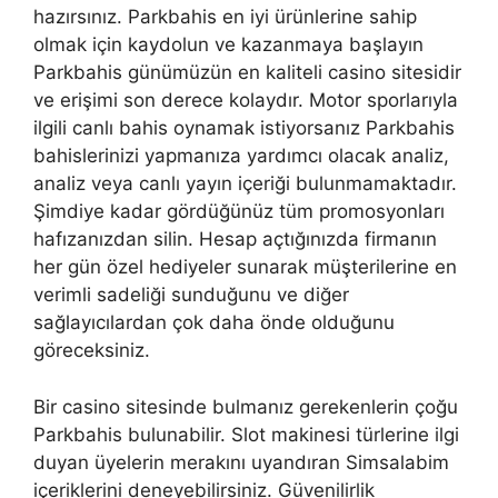
hazırsınız. Parkbahis en iyi ürünlerine sahip
olmak için kaydolun ve kazanmaya başlayın
Parkbahis günümüzün en kaliteli casino sitesidir
ve erişimi son derece kolaydır. Motor sporlarıyla
ilgili canlı bahis oynamak istiyorsanız Parkbahis
bahislerinizi yapmanıza yardımcı olacak analiz,
analiz veya canlı yayın içeriği bulunmamaktadır.
Şimdiye kadar gördüğünüz tüm promosyonları
hafızanızdan silin. Hesap açtığınızda firmanın
her gün özel hediyeler sunarak müşterilerine en
verimli sadeliği sunduğunu ve diğer
sağlayıcılardan çok daha önde olduğunu
göreceksiniz.
Bir casino sitesinde bulmanız gerekenlerin çoğu
Parkbahis bulunabilir. Slot makinesi türlerine ilgi
duyan üyelerin merakını uyandıran Simsalabim
içeriklerini deneyebilirsiniz. Güvenilirlik