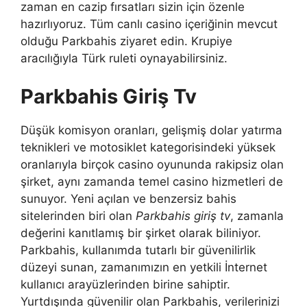
zaman en cazip fırsatları sizin için özenle
hazırlıyoruz. Tüm canlı casino içeriğinin mevcut
olduğu Parkbahis ziyaret edin. Krupiye
aracılığıyla Türk ruleti oynayabilirsiniz.
Parkbahis Giriş Tv
Düşük komisyon oranları, gelişmiş dolar yatırma
teknikleri ve motosiklet kategorisindeki yüksek
oranlarıyla birçok casino oyununda rakipsiz olan
şirket, aynı zamanda temel casino hizmetleri de
sunuyor. Yeni açılan ve benzersiz bahis
sitelerinden biri olan
Parkbahis giriş tv
, zamanla
değerini kanıtlamış bir şirket olarak biliniyor.
Parkbahis, kullanımda tutarlı bir güvenilirlik
düzeyi sunan, zamanımızın en yetkili İnternet
kullanıcı arayüzlerinden birine sahiptir.
Yurtdışında güvenilir olan Parkbahis, verilerinizi