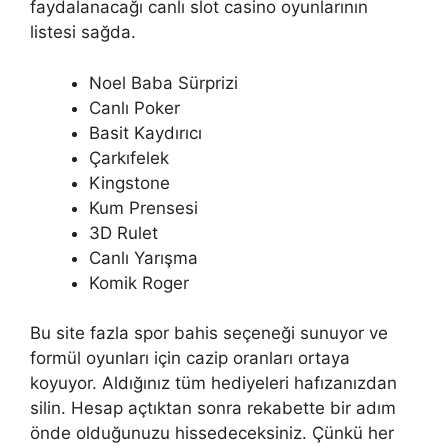
faydalanacağı canlı slot casino oyunlarının
listesi sağda.
Noel Baba Sürprizi
Canlı Poker
Basit Kaydırıcı
Çarkıfelek
Kingstone
Kum Prensesi
3D Rulet
Canlı Yarışma
Komik Roger
Bu site fazla spor bahis seçeneği sunuyor ve
formül oyunları için cazip oranları ortaya
koyuyor. Aldığınız tüm hediyeleri hafızanızdan
silin. Hesap açtıktan sonra rekabette bir adım
önde olduğunuzu hissedeceksiniz. Çünkü her