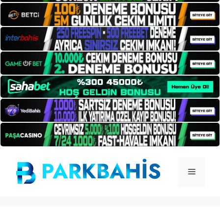
İçeriğe
atla
Menü