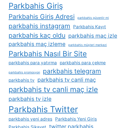
Parkbahis Giriş
Parkbahis Giriş Adresi
parkbahis güvenlir mi
parkbahis instagram
Parkbahis Kayıt
parkbahis kaç oldu
parkbahis maç izle
parkbahis maç izleme
parkbahis müşteri merkezi
Parkbahis Nasıl Bir Site
parkbahis para yatırma
parkbahis para çekme
parkbahis telegram
parkbahis promosyon
parkbahis tv canli maç
parkbahis tv
parkbahis tv canli maç izle
parkbahis tv izle
Parkbahis Twitter
parkbahis yeni adres
Parkbahis Yeni Giriş
twitter parkbahis
Parkbahis Şikayet