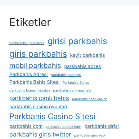
Etiketler
girisi parkbahis
bahis sitesi parkbahis
giris parkbahis
kayit parkbahis
mobil parkbahis
parkbahis adres
Parkbahis Adresi
parkbahis bahisleri
Parkbahis Bahis Sitesi
Parkbahis Bonus
parkbahis bonus fırsatları
parkbahis canli maç izle
parkbahis canlı bahis
parkbahis canlı casino
parkbahis casino oyunları
Parkbahis Casino Sitesi
parkbahis com
parkbahis girisi
parkbahis destek hattı
parkbahis giris twitter
parkbahis giris yap