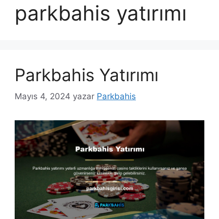
parkbahis yatırımı
Parkbahis Yatırımı
Mayıs 4, 2024
yazar
Parkbahis