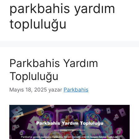
parkbahis yardım
topluluğu
Parkbahis Yardım
Topluluğu
Mayıs 18, 2025
yazar
Parkbahis