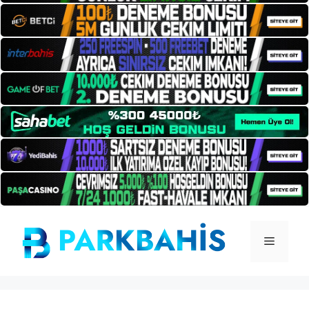
İçeriğe
atla
Menü