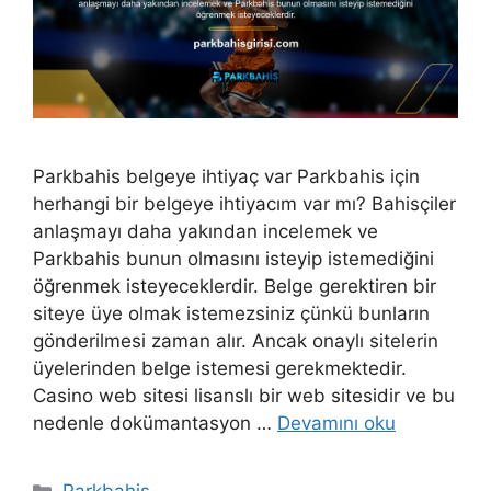
Parkbahis belgeye ihtiyaç var Parkbahis için
herhangi bir belgeye ihtiyacım var mı? Bahisçiler
anlaşmayı daha yakından incelemek ve
Parkbahis bunun olmasını isteyip istemediğini
öğrenmek isteyeceklerdir. Belge gerektiren bir
siteye üye olmak istemezsiniz çünkü bunların
gönderilmesi zaman alır. Ancak onaylı sitelerin
üyelerinden belge istemesi gerekmektedir.
Casino web sitesi lisanslı bir web sitesidir ve bu
nedenle dokümantasyon …
Devamını oku
Kategoriler