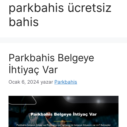
parkbahis ücretsiz
bahis
Parkbahis Belgeye
İhtiyaç Var
Ocak 6, 2024
yazar
Parkbahis