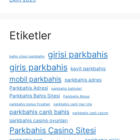
Etiketler
girisi parkbahis
bahis sitesi parkbahis
giris parkbahis
kayit parkbahis
mobil parkbahis
parkbahis adres
Parkbahis Adresi
parkbahis bahisleri
Parkbahis Bahis Sitesi
Parkbahis Bonus
parkbahis bonus fırsatları
parkbahis canli maç izle
parkbahis canlı bahis
parkbahis canlı casino
parkbahis casino oyunları
Parkbahis Casino Sitesi