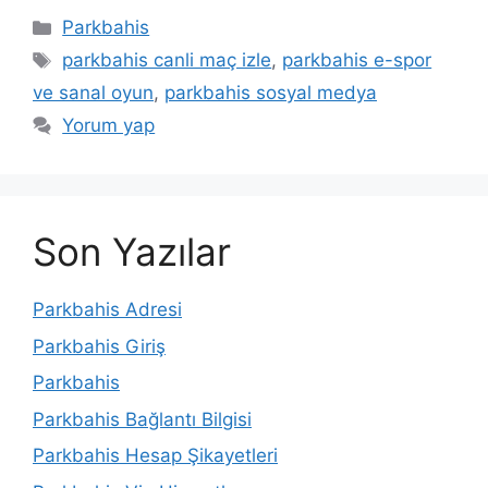
Kategoriler
Parkbahis
Etiketler
parkbahis canli maç izle
,
parkbahis e-spor
ve sanal oyun
,
parkbahis sosyal medya
Yorum yap
Son Yazılar
Parkbahis Adresi
Parkbahis Giriş
Parkbahis
Parkbahis Bağlantı Bilgisi
Parkbahis Hesap Şikayetleri