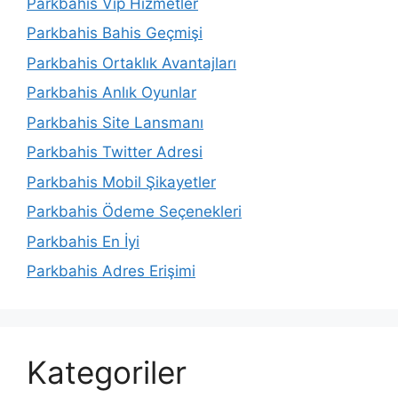
Parkbahis Vip Hizmetler
Parkbahis Bahis Geçmişi
Parkbahis Ortaklık Avantajları
Parkbahis Anlık Oyunlar
Parkbahis Site Lansmanı
Parkbahis Twitter Adresi
Parkbahis Mobil Şikayetler
Parkbahis Ödeme Seçenekleri
Parkbahis En İyi
Parkbahis Adres Erişimi
Kategoriler