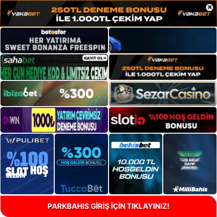
×
PARKBAHIS GİRİŞ İÇİN TIKLAYINIZ!