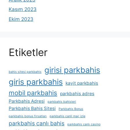
Kasım 2023
Ekim 2023
Etiketler
girisi parkbahis
bahis sitesi parkbahis
giris parkbahis
kayit parkbahis
mobil parkbahis
parkbahis adres
Parkbahis Adresi
parkbahis bahisleri
Parkbahis Bahis Sitesi
Parkbahis Bonus
parkbahis bonus fırsatları
parkbahis canli maç izle
parkbahis canlı bahis
parkbahis canlı casino