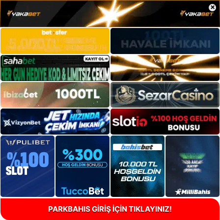
×
PARKBAHIS GİRİŞ İÇİN TIKLAYINIZ!