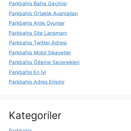
Parkbahis Bahis Geçmişi
Parkbahis Ortaklık Avantajları
Parkbahis Anlık Oyunlar
Parkbahis Site Lansmanı
Parkbahis Twitter Adresi
Parkbahis Mobil Şikayetler
Parkbahis Ödeme Seçenekleri
Parkbahis En İyi
Parkbahis Adres Erişimi
Kategoriler
Parkbahis