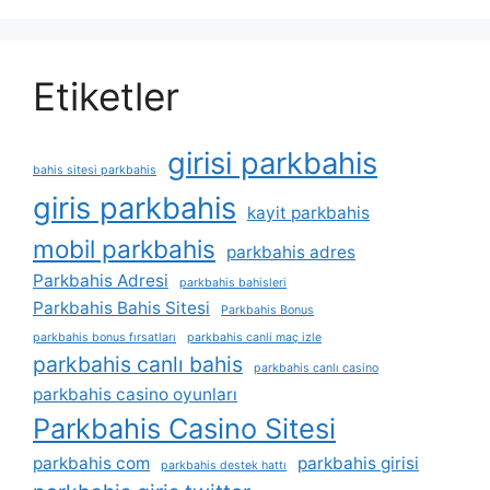
Etiketler
girisi parkbahis
bahis sitesi parkbahis
giris parkbahis
kayit parkbahis
mobil parkbahis
parkbahis adres
Parkbahis Adresi
parkbahis bahisleri
Parkbahis Bahis Sitesi
Parkbahis Bonus
parkbahis bonus fırsatları
parkbahis canli maç izle
parkbahis canlı bahis
parkbahis canlı casino
parkbahis casino oyunları
Parkbahis Casino Sitesi
parkbahis com
parkbahis girisi
parkbahis destek hattı