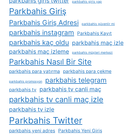
parkbahis giris twitter
parkbahis giris yap
Parkbahis Giriş
Parkbahis Giriş Adresi
parkbahis güvenlir mi
parkbahis instagram
Parkbahis Kayıt
parkbahis kaç oldu
parkbahis maç izle
parkbahis maç izleme
parkbahis müşteri merkezi
Parkbahis Nasıl Bir Site
parkbahis para yatırma
parkbahis para çekme
parkbahis telegram
parkbahis promosyon
parkbahis tv canli maç
parkbahis tv
parkbahis tv canli maç izle
parkbahis tv izle
Parkbahis Twitter
parkbahis yeni adres
Parkbahis Yeni Giriş