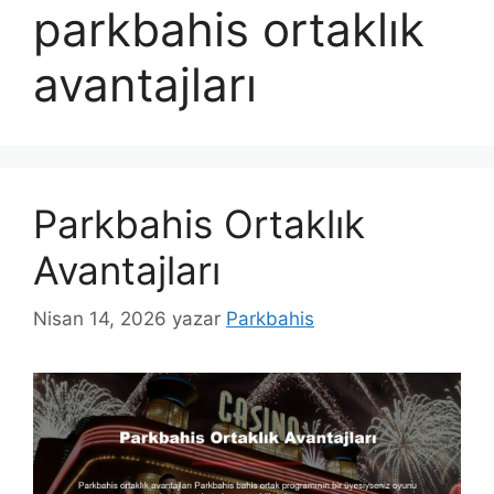
parkbahis ortaklık
avantajları
Parkbahis Ortaklık
Avantajları
Nisan 14, 2026
yazar
Parkbahis