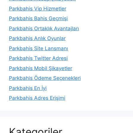
Parkbahis Vip Hizmetler
Parkbahis Bahis Geçmişi
Parkbahis Ortaklık Avantajları
Parkbahis Anlık Oyunlar
Parkbahis Site Lansmanı
Parkbahis Twitter Adresi
Parkbahis Mobil Şikayetler
Parkbahis Ödeme Seçenekleri
Parkbahis En İyi
Parkbahis Adres Erişimi
Kategoriler