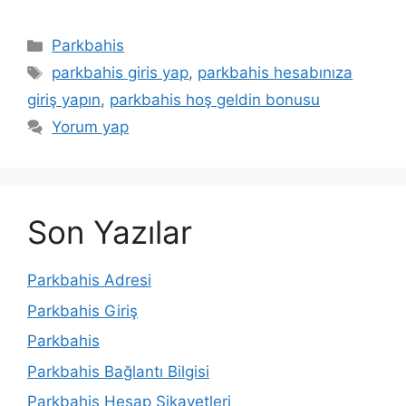
Kategoriler
Parkbahis
Etiketler
parkbahis giris yap
,
parkbahis hesabınıza
giriş yapın
,
parkbahis hoş geldin bonusu
Yorum yap
Son Yazılar
Parkbahis Adresi
Parkbahis Giriş
Parkbahis
Parkbahis Bağlantı Bilgisi
Parkbahis Hesap Şikayetleri