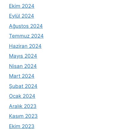
Ekim 2024
Eylül 2024
Ağustos 2024
Temmuz 2024
Haziran 2024
Mayıs 2024
Nisan 2024
Mart 2024
Şubat 2024
Ocak 2024
Aralık 2023
Kasım 2023
Ekim 2023