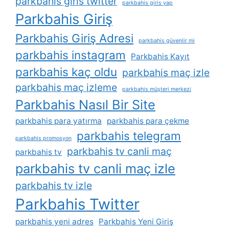
parkbahis giris twitter
parkbahis giris yap
Parkbahis Giriş
Parkbahis Giriş Adresi
parkbahis güvenlir mi
parkbahis instagram
Parkbahis Kayıt
parkbahis kaç oldu
parkbahis maç izle
parkbahis maç izleme
parkbahis müşteri merkezi
Parkbahis Nasıl Bir Site
parkbahis para yatırma
parkbahis para çekme
parkbahis telegram
parkbahis promosyon
parkbahis tv canli maç
parkbahis tv
parkbahis tv canli maç izle
parkbahis tv izle
Parkbahis Twitter
parkbahis yeni adres
Parkbahis Yeni Giriş