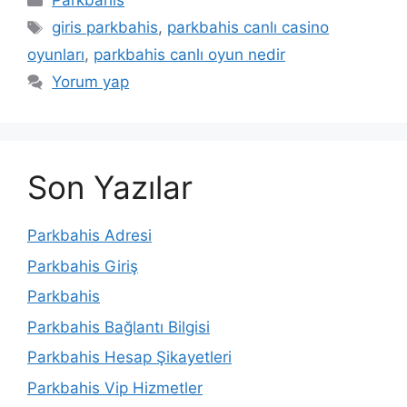
Parkbahis
Etiketler
giris parkbahis
,
parkbahis canlı casino
oyunları
,
parkbahis canlı oyun nedir
Yorum yap
Son Yazılar
Parkbahis Adresi
Parkbahis Giriş
Parkbahis
Parkbahis Bağlantı Bilgisi
Parkbahis Hesap Şikayetleri
Parkbahis Vip Hizmetler