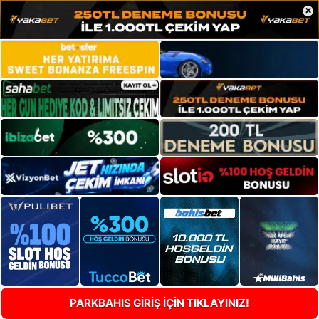
×
PARKBAHIS GİRİŞ İÇİN TIKLAYINIZ!