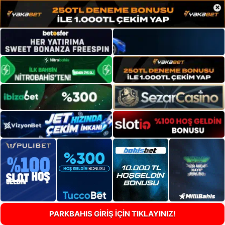
×
PARKBAHIS GİRİŞ İÇİN TIKLAYINIZ!