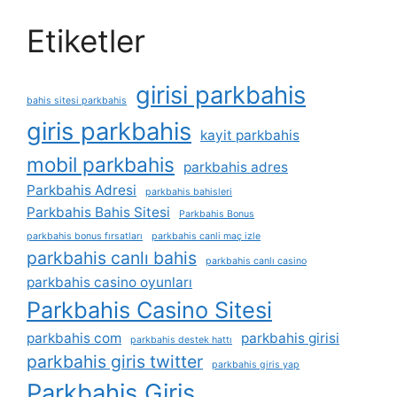
Etiketler
girisi parkbahis
bahis sitesi parkbahis
giris parkbahis
kayit parkbahis
mobil parkbahis
parkbahis adres
Parkbahis Adresi
parkbahis bahisleri
Parkbahis Bahis Sitesi
Parkbahis Bonus
parkbahis bonus fırsatları
parkbahis canli maç izle
parkbahis canlı bahis
parkbahis canlı casino
parkbahis casino oyunları
Parkbahis Casino Sitesi
parkbahis com
parkbahis girisi
parkbahis destek hattı
parkbahis giris twitter
parkbahis giris yap
Parkbahis Giriş