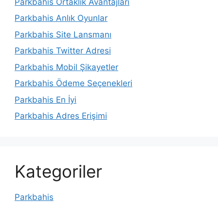
Parkbahis Ortaklık Avantajları
Parkbahis Anlık Oyunlar
Parkbahis Site Lansmanı
Parkbahis Twitter Adresi
Parkbahis Mobil Şikayetler
Parkbahis Ödeme Seçenekleri
Parkbahis En İyi
Parkbahis Adres Erişimi
Kategoriler
Parkbahis