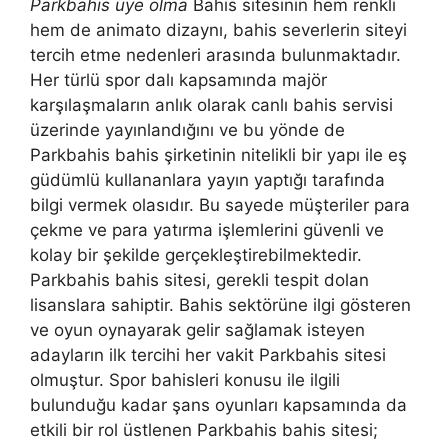
Parkbahis üye olma
Bahis sitesinin hem renkli
hem de animato dizaynı, bahis severlerin siteyi
tercih etme nedenleri arasında bulunmaktadır.
Her türlü spor dalı kapsamında majör
karşılaşmaların anlık olarak canlı bahis servisi
üzerinde yayınlandığını ve bu yönde de
Parkbahis bahis şirketinin nitelikli bir yapı ile eş
güdümlü kullananlara yayın yaptığı tarafında
bilgi vermek olasıdır. Bu sayede müşteriler para
çekme ve para yatırma işlemlerini güvenli ve
kolay bir şekilde gerçekleştirebilmektedir.
Parkbahis bahis sitesi, gerekli tespit dolan
lisanslara sahiptir. Bahis sektörüne ilgi gösteren
ve oyun oynayarak gelir sağlamak isteyen
adayların ilk tercihi her vakit Parkbahis sitesi
olmuştur. Spor bahisleri konusu ile ilgili
bulunduğu kadar şans oyunları kapsamında da
etkili bir rol üstlenen Parkbahis bahis sitesi;