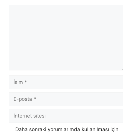
Yorum
İsim
E-
posta
İnternet
sitesi
Daha sonraki yorumlarımda kullanılması için