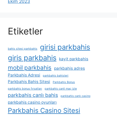
Ekim 2023
Etiketler
girisi parkbahis
bahis sitesi parkbahis
giris parkbahis
kayit parkbahis
mobil parkbahis
parkbahis adres
Parkbahis Adresi
parkbahis bahisleri
Parkbahis Bahis Sitesi
Parkbahis Bonus
parkbahis bonus fırsatları
parkbahis canli maç izle
parkbahis canlı bahis
parkbahis canlı casino
parkbahis casino oyunları
Parkbahis Casino Sitesi