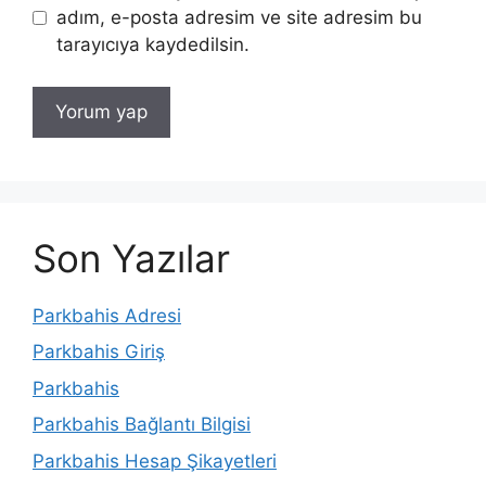
adım, e-posta adresim ve site adresim bu
tarayıcıya kaydedilsin.
Son Yazılar
Parkbahis Adresi
Parkbahis Giriş
Parkbahis
Parkbahis Bağlantı Bilgisi
Parkbahis Hesap Şikayetleri