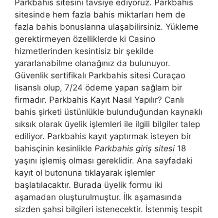
Parkbahis sitesini tavsiye ediyoruz. Parkbahis
sitesinde hem fazla bahis miktarları hem de
fazla bahis bonuslarına ulaşabilirsiniz. Yükleme
gerektirmeyen özelliklerde ki Casino
hizmetlerinden kesintisiz bir şekilde
yararlanabilme olanağınız da bulunuyor.
Güvenlik sertifikalı Parkbahis sitesi Curaçao
lisanslı olup, 7/24 ödeme yapan sağlam bir
firmadır. Parkbahis Kayıt Nasıl Yapılır? Canlı
bahis şirketi üstünlükle bulunduğundan kaynaklı
sıksık olarak üyelik işlemleri ile ilgili bilgiler talep
ediliyor. Parkbahis kayıt yaptırmak isteyen bir
bahisçinin kesinlikle
Parkbahis giriş sitesi
18
yaşını işlemiş olması gereklidir. Ana sayfadaki
kayıt ol butonuna tıklayarak işlemler
başlatılacaktır. Burada üyelik formu iki
aşamadan oluşturulmuştur. İlk aşamasında
sizden şahsi bilgileri istenecektir. İstenmiş tespit