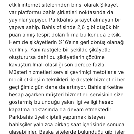
etkili internet sitelerinden birisi olarak Şikayet
var platformu bahis şirketleri noktasında da
yayınlar yapıyor. Parkbahis şikâyet almayan bir
yapıya sahip. Bahis ofisinde 2,6 gibi düşük bir
puan almış tespit dolan firma bu konuda eksik.
Hem de şikâyetlerin %16’sına geri dönüş olanağı
verilmiş. Yani rastgele bir şekilde şikâyetler
oluşturursa dahi bu şikâyetlerin çözüme
kavuşturulmalı olasılığı son derece fazla.
Müşteri hizmetleri servisi çevrimiçi metotlarla ve
mobil etkileşim teknikleri ile destek hizmetini her
geçtiğimiz gün daha da artırıyor. Bahis şirketine
hesap açarken müşteri hizmetleri servisinin size
göstermiş bulunduğu yakın ilgi ve ilgi hesap
kapatma noktasında da devam etmektedir.
Parkbahis üyelik iptali yaptırmak isteyen
bahisçiler yalnızca birkaç saat içerisinde sonuca
ulaşabilirler. Başka sitelerde bulunduğu gibi işler