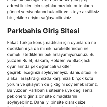
adresi linkleri için sayfalarımızdaki butonların
güncel versiyonlarını bulabilir ve siteye aksiliksiz
bir şekilde erişim sağlayabilirsiniz.
Parkbahis Giriş Sitesi
Fakat Türkçe konuşmadıkları için oyunlarda ne
dediklerini ya da mimik hareketlerinden ne
demek istediklerini pek anlayamıyorsunuz. Bu
yüzden Rulet, Bakara, Holdem ve Blackjack
oyunlarında pek eğlenceli vakitler
geçirebileceğinizi söyleyemeyiz. Bahis sitesi ile
alakalı araştırdığımızda karşımıza birçok kötü
yorum ve şikâyetin de çıktığını söylemek isteriz.
Bu yüzden Parkbahis sitesine üye değilseniz,
pek önerdiğimiz bir site olmadıklarını
söyleyebiliriz. Daha iyi bir site olarak size