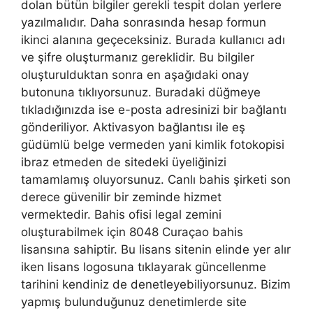
dolan bütün bilgiler gerekli tespit dolan yerlere
yazılmalıdır. Daha sonrasında hesap formun
ikinci alanına geçeceksiniz. Burada kullanıcı adı
ve şifre oluşturmanız gereklidir. Bu bilgiler
oluşturulduktan sonra en aşağıdaki onay
butonuna tıklıyorsunuz. Buradaki düğmeye
tıkladığınızda ise e-posta adresinizi bir bağlantı
gönderiliyor. Aktivasyon bağlantısı ile eş
güdümlü belge vermeden yani kimlik fotokopisi
ibraz etmeden de sitedeki üyeliğinizi
tamamlamış oluyorsunuz. Canlı bahis şirketi son
derece güvenilir bir zeminde hizmet
vermektedir. Bahis ofisi legal zemini
oluşturabilmek için 8048 Curaçao bahis
lisansına sahiptir. Bu lisans sitenin elinde yer alır
iken lisans logosuna tıklayarak güncellenme
tarihini kendiniz de denetleyebiliyorsunuz. Bizim
yapmış bulunduğunuz denetimlerde site