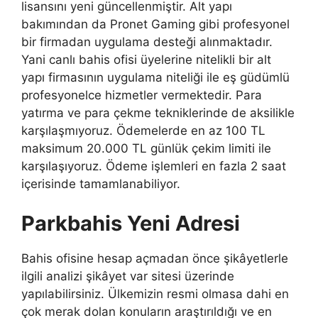
lisansını yeni güncellenmiştir. Alt yapı
bakımından da Pronet Gaming gibi profesyonel
bir firmadan uygulama desteği alınmaktadır.
Yani canlı bahis ofisi üyelerine nitelikli bir alt
yapı firmasının uygulama niteliği ile eş güdümlü
profesyonelce hizmetler vermektedir. Para
yatırma ve para çekme tekniklerinde de aksilikle
karşılaşmıyoruz. Ödemelerde en az 100 TL
maksimum 20.000 TL günlük çekim limiti ile
karşılaşıyoruz. Ödeme işlemleri en fazla 2 saat
içerisinde tamamlanabiliyor.
Parkbahis Yeni Adresi
Bahis ofisine hesap açmadan önce şikâyetlerle
ilgili analizi şikâyet var sitesi üzerinde
yapılabilirsiniz. Ülkemizin resmi olmasa dahi en
çok merak dolan konuların araştırıldığı ve en