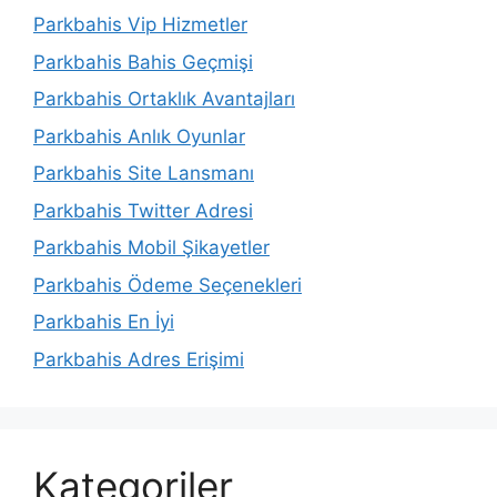
Parkbahis Vip Hizmetler
Parkbahis Bahis Geçmişi
Parkbahis Ortaklık Avantajları
Parkbahis Anlık Oyunlar
Parkbahis Site Lansmanı
Parkbahis Twitter Adresi
Parkbahis Mobil Şikayetler
Parkbahis Ödeme Seçenekleri
Parkbahis En İyi
Parkbahis Adres Erişimi
Kategoriler