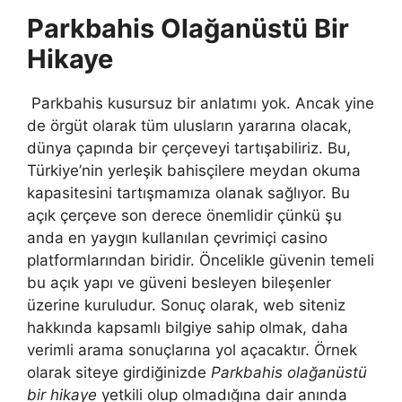
Parkbahis Olağanüstü Bir
Hikaye
Parkbahis kusursuz bir anlatımı yok. Ancak yine
de örgüt olarak tüm ulusların yararına olacak,
dünya çapında bir çerçeveyi tartışabiliriz. Bu,
Türkiye’nin yerleşik bahisçilere meydan okuma
kapasitesini tartışmamıza olanak sağlıyor. Bu
açık çerçeve son derece önemlidir çünkü şu
anda en yaygın kullanılan çevrimiçi casino
platformlarından biridir. Öncelikle güvenin temeli
bu açık yapı ve güveni besleyen bileşenler
üzerine kuruludur. Sonuç olarak, web siteniz
hakkında kapsamlı bilgiye sahip olmak, daha
verimli arama sonuçlarına yol açacaktır. Örnek
olarak siteye girdiğinizde
Parkbahis olağanüstü
bir hikaye
yetkili olup olmadığına dair anında