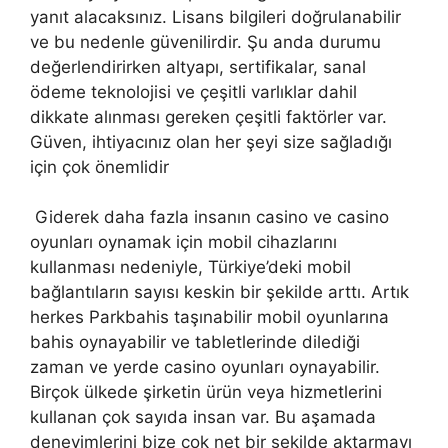
yanıt alacaksınız. Lisans bilgileri doğrulanabilir
ve bu nedenle güvenilirdir. Şu anda durumu
değerlendirirken altyapı, sertifikalar, sanal
ödeme teknolojisi ve çeşitli varlıklar dahil
dikkate alınması gereken çeşitli faktörler var.
Güven, ihtiyacınız olan her şeyi size sağladığı
için çok önemlidir
Giderek daha fazla insanın casino ve casino
oyunları oynamak için mobil cihazlarını
kullanması nedeniyle, Türkiye’deki mobil
bağlantıların sayısı keskin bir şekilde arttı. Artık
herkes Parkbahis taşınabilir mobil oyunlarına
bahis oynayabilir ve tabletlerinde dilediği
zaman ve yerde casino oyunları oynayabilir.
Birçok ülkede şirketin ürün veya hizmetlerini
kullanan çok sayıda insan var. Bu aşamada
deneyimlerini bize çok net bir şekilde aktarmayı