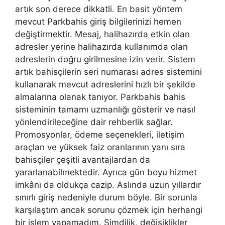
artık son derece dikkatli. En basit yöntem
mevcut Parkbahis giriş bilgilerinizi hemen
değiştirmektir. Mesaj, halihazırda etkin olan
adresler yerine halihazırda kullanımda olan
adreslerin doğru girilmesine izin verir. Sistem
artık bahisçilerin seri numarası adres sistemini
kullanarak mevcut adreslerini hızlı bir şekilde
almalarına olanak tanıyor. Parkbahis bahis
sisteminin tamamı uzmanlığı gösterir ve nasıl
yönlendirileceğine dair rehberlik sağlar.
Promosyonlar, ödeme seçenekleri, iletişim
araçları ve yüksek faiz oranlarının yanı sıra
bahisçiler çeşitli avantajlardan da
yararlanabilmektedir. Ayrıca gün boyu hizmet
imkânı da oldukça cazip. Aslında uzun yıllardır
sınırlı giriş nedeniyle durum böyle. Bir sorunla
karşılaştım ancak sorunu çözmek için herhangi
bir işlem yapamadım. Şimdilik, değişiklikler