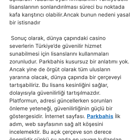
lisanslarının sonlandırılması süreci bu noktada
kafa karıştırıcı olabilir.Ancak bunun nedeni yasal
bir istisnadır
Sonuç olarak, dünya çapındaki casino
severlerin Türkiye’de güvenilir hizmet
sunabilmesi için lisanslarını kullanmaları
zorunludur. Parkbahis kusursuz bir anlatımı yok.
Ancak yine de örgüt olarak tüm ulusların
yararına olacak, dünya çapında bir çerçeveyi
tartışabiliriz. Bu lisans kesinliğini sağlar,
dolayısıyla güvenilirliği tartışılmazdır.
Platformun, adresi güncellerken sorunları
önleme yeteneği, güvenilirliğinin güçlü bir
göstergesidir. İnternet sayfası.
Parkbahis
İlk
adım, web sayfasının sağ alt köşesini
incelemektir. Bu açık çerçeve son derece
önemlidir çünkü şu anda en yaygın kullanılan