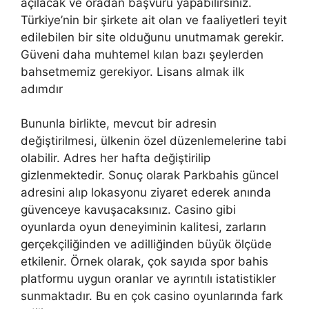
açılacak ve oradan başvuru yapabilirsiniz.
Türkiye’nin bir şirkete ait olan ve faaliyetleri teyit
edilebilen bir site olduğunu unutmamak gerekir.
Güveni daha muhtemel kılan bazı şeylerden
bahsetmemiz gerekiyor. Lisans almak ilk
adımdır
Bununla birlikte, mevcut bir adresin
değiştirilmesi, ülkenin özel düzenlemelerine tabi
olabilir. Adres her hafta değiştirilip
gizlenmektedir. Sonuç olarak Parkbahis güncel
adresini alıp lokasyonu ziyaret ederek anında
güvenceye kavuşacaksınız. Casino gibi
oyunlarda oyun deneyiminin kalitesi, zarların
gerçekçiliğinden ve adilliğinden büyük ölçüde
etkilenir. Örnek olarak, çok sayıda spor bahis
platformu uygun oranlar ve ayrıntılı istatistikler
sunmaktadır. Bu en çok casino oyunlarında fark