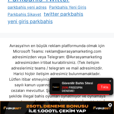
parkbahis yeni adres
Parkbahis Yeni Giriş
twitter parkbahis
Parkbahis Şikayet
yeni giris parkbahis
Avrasya'nın en büyük reklam platformunda olmak için
Microsoft Teams:
reklam@avrasyamarketing.com
adresimizden veya Telegram: @Avrasyamarketing
adresimizden irtibat kurabilirsiniz. (Tek iletişim
adreslerimiz teams / telegram ve mail adresimizdir.
Harici hiçbir iletişim adresimiz bulunmamaktadır.
Lütfen itibar etmeyiniz.) Türkiye yasalarına göre 7258
sayılı kanun uyarınca yasa dışı bahis oynamanın
cezaları mevcuttur. Şu an bulunduğunuz site hiç bir
şekilde illegal bahis oyunları oynatmıyor ve oynamaya
aracı olmuyordur.
maltbahis
|
betandyou
|
cashbahis
|
×
candycasino
|
pumabet
|
pit10bet
|
elitroyal
|
tophillbet