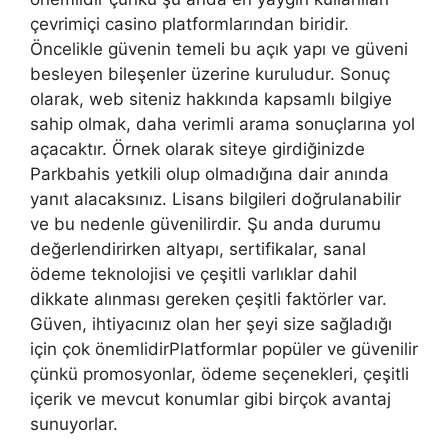
çevrimiçi casino platformlarından biridir.
Öncelikle güvenin temeli bu açık yapı ve güveni
besleyen bileşenler üzerine kuruludur. Sonuç
olarak, web siteniz hakkında kapsamlı bilgiye
sahip olmak, daha verimli arama sonuçlarına yol
açacaktır. Örnek olarak siteye girdiğinizde
Parkbahis yetkili olup olmadığına dair anında
yanıt alacaksınız. Lisans bilgileri doğrulanabilir
ve bu nedenle güvenilirdir. Şu anda durumu
değerlendirirken altyapı, sertifikalar, sanal
ödeme teknolojisi ve çeşitli varlıklar dahil
dikkate alınması gereken çeşitli faktörler var.
Güven, ihtiyacınız olan her şeyi size sağladığı
için çok önemlidirPlatformlar popüler ve güvenilir
çünkü promosyonlar, ödeme seçenekleri, çeşitli
içerik ve mevcut konumlar gibi birçok avantaj
sunuyorlar.