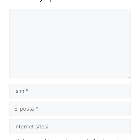
Yorum
İsim
E-
posta
İnternet
sitesi