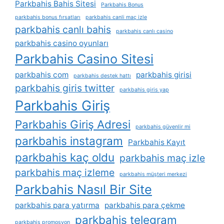
Parkbahis Bahis Sitesi
Parkbahis Bonus
parkbahis bonus fırsatları
parkbahis canli maç izle
parkbahis canlı bahis
parkbahis canlı casino
parkbahis casino oyunları
Parkbahis Casino Sitesi
parkbahis com
parkbahis girisi
parkbahis destek hattı
parkbahis giris twitter
parkbahis giris yap
Parkbahis Giriş
Parkbahis Giriş Adresi
parkbahis güvenlir mi
parkbahis instagram
Parkbahis Kayıt
parkbahis kaç oldu
parkbahis maç izle
parkbahis maç izleme
parkbahis müşteri merkezi
Parkbahis Nasıl Bir Site
parkbahis para yatırma
parkbahis para çekme
parkbahis telegram
parkbahis promosyon