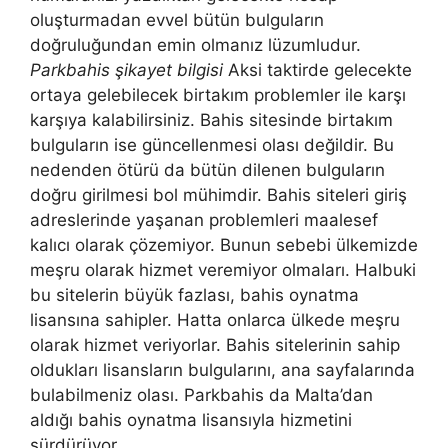
oluşturmadan evvel bütün bulguların
doğruluğundan emin olmanız lüzumludur.
Parkbahis şikayet bilgisi
Aksi taktirde gelecekte
ortaya gelebilecek birtakım problemler ile karşı
karşıya kalabilirsiniz. Bahis sitesinde birtakım
bulguların ise güncellenmesi olası değildir. Bu
nedenden ötürü da bütün dilenen bulguların
doğru girilmesi bol mühimdir. Bahis siteleri giriş
adreslerinde yaşanan problemleri maalesef
kalıcı olarak çözemiyor. Bunun sebebi ülkemizde
meşru olarak hizmet veremiyor olmaları. Halbuki
bu sitelerin büyük fazlası, bahis oynatma
lisansına sahipler. Hatta onlarca ülkede meşru
olarak hizmet veriyorlar. Bahis sitelerinin sahip
oldukları lisansların bulgularını, ana sayfalarında
bulabilmeniz olası. Parkbahis da Malta’dan
aldığı bahis oynatma lisansıyla hizmetini
sürdürüyor.