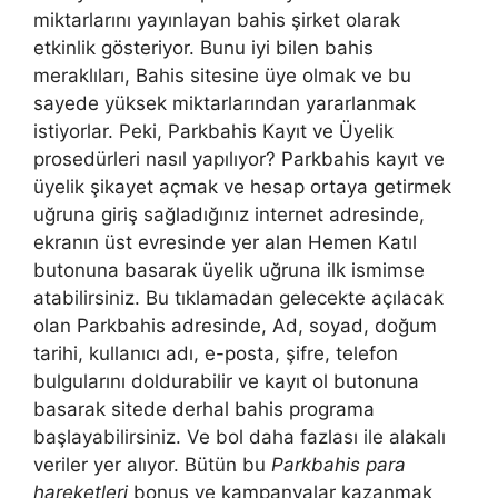
miktarlarını yayınlayan bahis şirket olarak
etkinlik gösteriyor. Bunu iyi bilen bahis
meraklıları, Bahis sitesine üye olmak ve bu
sayede yüksek miktarlarından yararlanmak
istiyorlar. Peki, Parkbahis Kayıt ve Üyelik
prosedürleri nasıl yapılıyor? Parkbahis kayıt ve
üyelik şikayet açmak ve hesap ortaya getirmek
uğruna giriş sağladığınız internet adresinde,
ekranın üst evresinde yer alan Hemen Katıl
butonuna basarak üyelik uğruna ilk ismimse
atabilirsiniz. Bu tıklamadan gelecekte açılacak
olan Parkbahis adresinde, Ad, soyad, doğum
tarihi, kullanıcı adı, e-posta, şifre, telefon
bulgularını doldurabilir ve kayıt ol butonuna
basarak sitede derhal bahis programa
başlayabilirsiniz. Ve bol daha fazlası ile alakalı
veriler yer alıyor. Bütün bu
Parkbahis para
hareketleri
bonus ve kampanyalar kazanmak