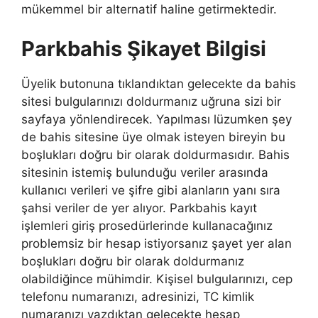
mükemmel bir alternatif haline getirmektedir.
Parkbahis Şikayet Bilgisi
Üyelik butonuna tıklandıktan gelecekte da bahis
sitesi bulgularınızı doldurmanız uğruna sizi bir
sayfaya yönlendirecek. Yapılması lüzumken şey
de bahis sitesine üye olmak isteyen bireyin bu
boşlukları doğru bir olarak doldurmasıdır. Bahis
sitesinin istemiş bulunduğu veriler arasında
kullanıcı verileri ve şifre gibi alanların yanı sıra
şahsi veriler de yer alıyor. Parkbahis kayıt
işlemleri giriş prosedürlerinde kullanacağınız
problemsiz bir hesap istiyorsanız şayet yer alan
boşlukları doğru bir olarak doldurmanız
olabildiğince mühimdir. Kişisel bulgularınızı, cep
telefonu numaranızı, adresinizi, TC kimlik
numaranızı yazdıktan gelecekte hesap