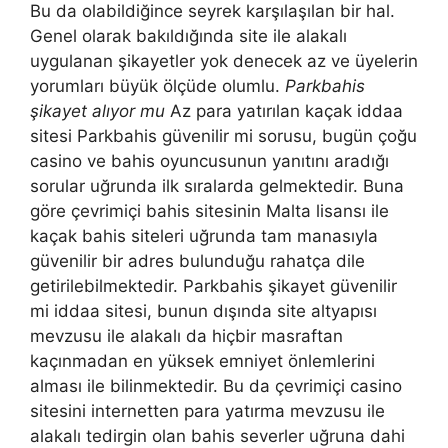
Bu da olabildiğince seyrek karşılaşılan bir hal.
Genel olarak bakıldığında site ile alakalı
uygulanan şikayetler yok denecek az ve üyelerin
yorumları büyük ölçüde olumlu.
Parkbahis
şikayet alıyor mu
Az para yatırılan kaçak iddaa
sitesi Parkbahis güvenilir mi sorusu, bugün çoğu
casino ve bahis oyuncusunun yanıtını aradığı
sorular uğrunda ilk sıralarda gelmektedir. Buna
göre çevrimiçi bahis sitesinin Malta lisansı ile
kaçak bahis siteleri uğrunda tam manasıyla
güvenilir bir adres bulunduğu rahatça dile
getirilebilmektedir. Parkbahis şikayet güvenilir
mi iddaa sitesi, bunun dışında site altyapısı
mevzusu ile alakalı da hiçbir masraftan
kaçınmadan en yüksek emniyet önlemlerini
alması ile bilinmektedir. Bu da çevrimiçi casino
sitesini internetten para yatırma mevzusu ile
alakalı tedirgin olan bahis severler uğruna dahi