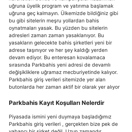
uğruna üyelik program ve yatırıma başlamak
uğruna geç kalmayın. Ülkemizde bildiğiniz gibi
bu gibi sitelerin meşru yollardan bahis
oynatmaları yasak. Bu yüzden bu sitelerin
adresleri zaman zaman yasaklanıyor. Bu
yasakların gelecekte bahis şirketleri yeni bir
adrese taşınıyor ve her şey kaldığı yerden
devam ediyor. Bu enteresan kovalamaca
sırasında Parkbahis yeni adresi de devamlı
değişikliklere uğramaz mecburiyetinde kalıyor.
Parkbahis giriş verileri sitemizde yer alan
butonlarda her zaman aktif bir olarak yer alıyor
Parkbahis Kayıt Koşulları Nelerdir
Piyasada ismini yeni duymaya başladığımız
Parkbahis giriş verileri , gerçekten bize pek de
yabancı bir şirket değil. Uzun zamandır