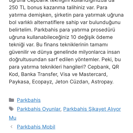
250 TL bonus kazanma talihiniz var. Para
yatırma demişken, şirketin para yatırmak uğruna
bol varlıklı alternatiflere sahip var bulunduğunu
belirtelim. Parkbahis para yatırma prosedürü
uğruna kullanabileceğiniz 10 değişik ödeme
tekniği var. Bu finans tekniklerinin tamamı
güvenilir ve dünya genelinde milyonlarca insan
doğrultusundan sarf edilen yöntemler. Peki, bu
para yatırma teknikleri hangileri? Cepbank, QR
Kod, Banka Transfer, Visa ve Mastercard,
Paykasa, Ecopayz, Jeton Cüzdan, Astropay.
Kategoriler
Parkbahis
Etiketler
Parkbahis Oyunlar
,
Parkbahis Şikayet Alıyor
Mu
Parkbahis Mobil