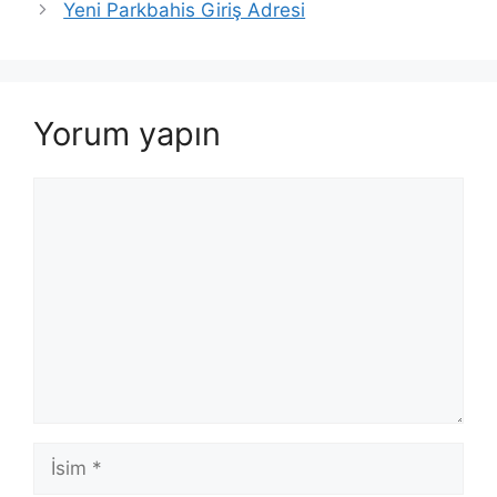
Yeni Parkbahis Giriş Adresi
Yorum yapın
Yorum
İsim