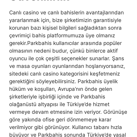
Canlı casino ve canlı bahislerin avantajlarından
yararlanmak için, bize şirketimizin garantisiyle
korunan bazı kişisel bilgileri sağladıktan sonra
çevrimiçi bahis platformumuza üye olmanız
gerekir.Parkbahis kullanıcılar arasında popüler
olmasının nedeni budur, çünkü binlerce aktif
oyuncu ile çok çeşitli seçenekler sunarlar. Şans
ve masa oyunları oyunlarından hoşlanıyorsanız,
sitedeki canlı casino kategorisini keşfetmeniz
gerektiğini söyleyebilirsiniz. Parkbahis üyelik
hüküm ve koşulları, Avrupa’nın önde gelen
şirketleriyle işbirliği içinde ve Parkbahis
olağanüstü altyapısı ile Türkiye’de hizmet
vermeye devam etmesine izin veriyor. Görünüşe
göre yakında ofise geri dönmemeye karar
verilmiyor gibi görünüyor. Kullanıcı tabanı hızla
büyüyor ve Parkbahis sonunda Türkiye’de yasal