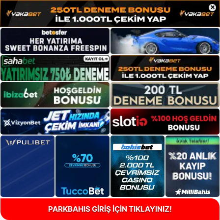
×
PARKBAHIS GİRİŞ İÇİN TIKLAYINIZ!