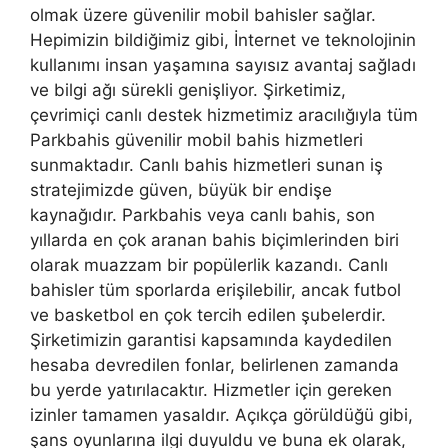
olmak üzere güvenilir mobil bahisler sağlar.
Hepimizin bildiğimiz gibi, İnternet ve teknolojinin
kullanımı insan yaşamına sayısız avantaj sağladı
ve bilgi ağı sürekli genişliyor. Şirketimiz,
çevrimiçi canlı destek hizmetimiz aracılığıyla tüm
Parkbahis güvenilir mobil bahis hizmetleri
sunmaktadır. Canlı bahis hizmetleri sunan iş
stratejimizde güven, büyük bir endişe
kaynağıdır. Parkbahis veya canlı bahis, son
yıllarda en çok aranan bahis biçimlerinden biri
olarak muazzam bir popülerlik kazandı. Canlı
bahisler tüm sporlarda erişilebilir, ancak futbol
ve basketbol en çok tercih edilen şubelerdir.
Şirketimizin garantisi kapsamında kaydedilen
hesaba devredilen fonlar, belirlenen zamanda
bu yerde yatırılacaktır. Hizmetler için gereken
izinler tamamen yasaldır. Açıkça görüldüğü gibi,
şans oyunlarına ilgi duyuldu ve buna ek olarak,