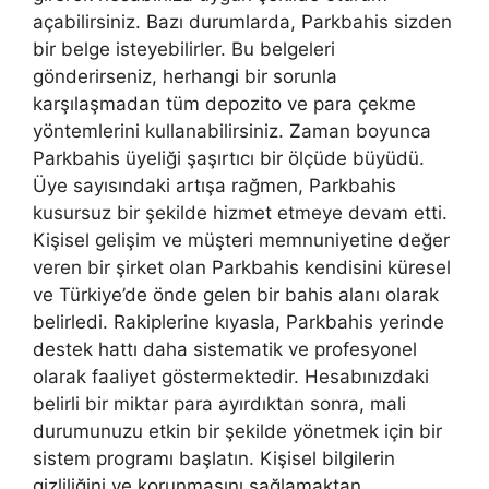
açabilirsiniz. Bazı durumlarda, Parkbahis sizden
bir belge isteyebilirler. Bu belgeleri
gönderirseniz, herhangi bir sorunla
karşılaşmadan tüm depozito ve para çekme
yöntemlerini kullanabilirsiniz. Zaman boyunca
Parkbahis üyeliği şaşırtıcı bir ölçüde büyüdü.
Üye sayısındaki artışa rağmen, Parkbahis
kusursuz bir şekilde hizmet etmeye devam etti.
Kişisel gelişim ve müşteri memnuniyetine değer
veren bir şirket olan Parkbahis kendisini küresel
ve Türkiye’de önde gelen bir bahis alanı olarak
belirledi. Rakiplerine kıyasla, Parkbahis yerinde
destek hattı daha sistematik ve profesyonel
olarak faaliyet göstermektedir. Hesabınızdaki
belirli bir miktar para ayırdıktan sonra, mali
durumunuzu etkin bir şekilde yönetmek için bir
sistem programı başlatın. Kişisel bilgilerin
gizliliğini ve korunmasını sağlamaktan