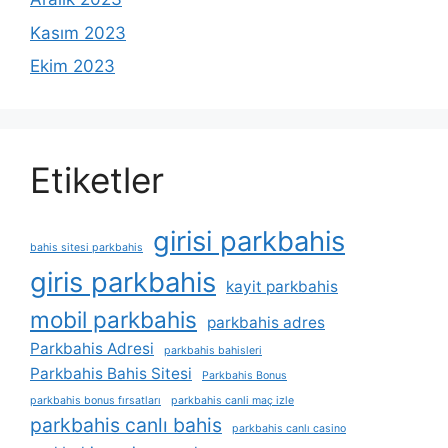
Kasım 2023
Ekim 2023
Etiketler
girisi parkbahis
bahis sitesi parkbahis
giris parkbahis
kayit parkbahis
mobil parkbahis
parkbahis adres
Parkbahis Adresi
parkbahis bahisleri
Parkbahis Bahis Sitesi
Parkbahis Bonus
parkbahis bonus fırsatları
parkbahis canli maç izle
parkbahis canlı bahis
parkbahis canlı casino