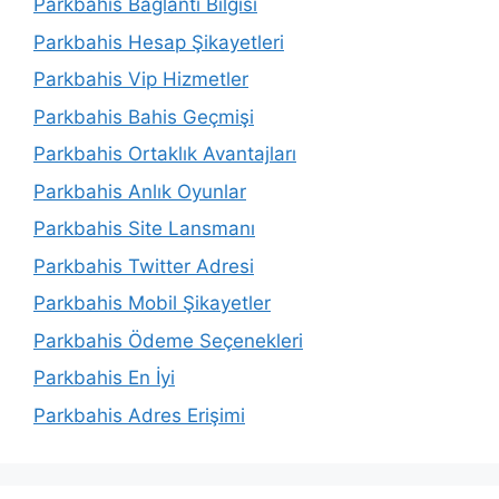
Parkbahis Bağlantı Bilgisi
Parkbahis Hesap Şikayetleri
Parkbahis Vip Hizmetler
Parkbahis Bahis Geçmişi
Parkbahis Ortaklık Avantajları
Parkbahis Anlık Oyunlar
Parkbahis Site Lansmanı
Parkbahis Twitter Adresi
Parkbahis Mobil Şikayetler
Parkbahis Ödeme Seçenekleri
Parkbahis En İyi
Parkbahis Adres Erişimi