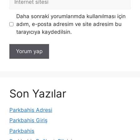
sitesi
Daha sonraki yorumlarımda kullanılması için
adım, e-posta adresim ve site adresim bu
tarayıcıya kaydedilsin.
Son Yazılar
Parkbahis Adresi
Parkbahis Giriş
Parkbahis