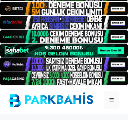
İçeriğe
atla
Menü