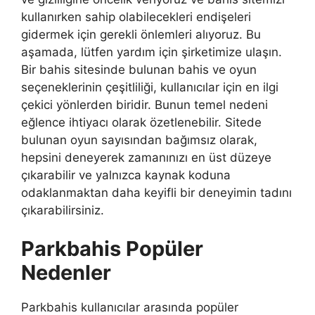
kullanırken sahip olabilecekleri endişeleri
gidermek için gerekli önlemleri alıyoruz. Bu
aşamada, lütfen yardım için şirketimize ulaşın.
Bir bahis sitesinde bulunan bahis ve oyun
seçeneklerinin çeşitliliği, kullanıcılar için en ilgi
çekici yönlerden biridir. Bunun temel nedeni
eğlence ihtiyacı olarak özetlenebilir. Sitede
bulunan oyun sayısından bağımsız olarak,
hepsini deneyerek zamanınızı en üst düzeye
çıkarabilir ve yalnızca kaynak koduna
odaklanmaktan daha keyifli bir deneyimin tadını
çıkarabilirsiniz.
Parkbahis Popüler
Nedenler
Parkbahis kullanıcılar arasında popüler