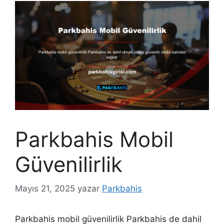
Parkbahis Mobil
Güvenilirlik
Mayıs 21, 2025
yazar
Parkbahis
Parkbahis mobil güvenilirlik Parkbahis de dahil