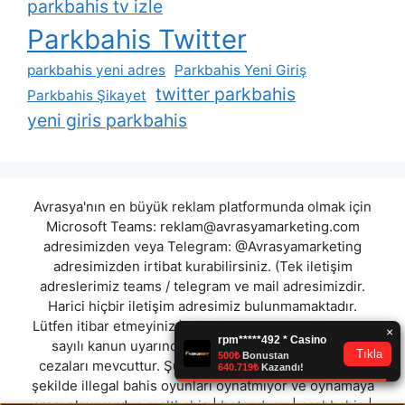
parkbahis tv izle
Parkbahis Twitter
parkbahis yeni adres
Parkbahis Yeni Giriş
twitter parkbahis
Parkbahis Şikayet
yeni giris parkbahis
Avrasya'nın en büyük reklam platformunda olmak için
Microsoft Teams:
reklam@avrasyamarketing.com
adresimizden veya Telegram: @Avrasyamarketing
adresimizden irtibat kurabilirsiniz. (Tek iletişim
adreslerimiz teams / telegram ve mail adresimizdir.
Harici hiçbir iletişim adresimiz bulunmamaktadır.
Lütfen itibar etmeyiniz.) Türkiye yasalarına göre 7258
sayılı kanun uyarınca yasa dışı bahis oynamanın
cezaları mevcuttur. Şu an bulunduğunuz site hiç bir
şekilde illegal bahis oyunları oynatmıyor ve oynamaya