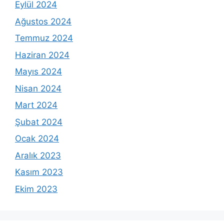
Eylül 2024
Ağustos 2024
Temmuz 2024
Haziran 2024
Mayıs 2024
Nisan 2024
Mart 2024
Şubat 2024
Ocak 2024
Aralık 2023
Kasım 2023
Ekim 2023