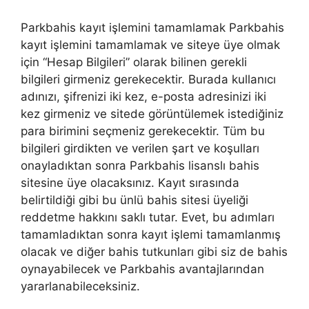
Parkbahis kayıt işlemini tamamlamak Parkbahis
kayıt işlemini tamamlamak ve siteye üye olmak
için “Hesap Bilgileri” olarak bilinen gerekli
bilgileri girmeniz gerekecektir. Burada kullanıcı
adınızı, şifrenizi iki kez, e-posta adresinizi iki
kez girmeniz ve sitede görüntülemek istediğiniz
para birimini seçmeniz gerekecektir. Tüm bu
bilgileri girdikten ve verilen şart ve koşulları
onayladıktan sonra Parkbahis lisanslı bahis
sitesine üye olacaksınız. Kayıt sırasında
belirtildiği gibi bu ünlü bahis sitesi üyeliği
reddetme hakkını saklı tutar. Evet, bu adımları
tamamladıktan sonra kayıt işlemi tamamlanmış
olacak ve diğer bahis tutkunları gibi siz de bahis
oynayabilecek ve Parkbahis avantajlarından
yararlanabileceksiniz.