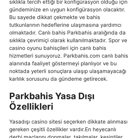
sıklıkla tercih ettiği bir konfigürasyon olduğu için
gündeminize en uygun konfigürasyon olacaktır.
Bu sayede dikkat çekmekte ve bahis
tutkunlarının hedeflerine ulaşmasına yardımcı
olmaktadır. Canlı bahis Parkbahis aralığında da
sıklıkla çevrimiçi olarak kullanılmaktadır. Spor ve
casino oyunu bahisçileri için canlı bahis
hizmetleri sunuyoruz. Parkbahis.com canlı bahis
alanında faaliyet göstermeyi planlıyor ve bu
noktada yeterli sonuçlara ulaşıp ulaşamayacağı
karlılık sorusunu da gündeme getirecek.
Parkbahis Yasa Dışı
Özellikleri
Yasadışı casino sitesi seçerken dikkate alınması
gereken çeşitli özellikler vardır.En heyecanlı
derbi maçlarını donmalar, takılmalar, kesintiler