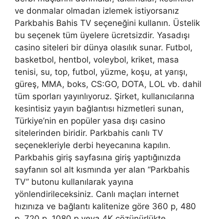
ve donmalar olmadan izlemek istiyorsanız
Parkbahis Bahis TV seçeneğini kullanın. Üstelik
bu seçenek tüm üyelere ücretsizdir. Yasadışı
casino siteleri bir dünya olasılık sunar. Futbol,
basketbol, hentbol, voleybol, kriket, masa
tenisi, su, top, futbol, yüzme, koşu, at yarışı,
güreş, MMA, boks, CS:GO, DOTA, LOL vb. dahil
tüm sporları yayınlıyoruz. Şirket, kullanıcılarına
kesintisiz yayın bağlantısı hizmetleri sunan,
Türkiye’nin en popüler yasa dışı casino
sitelerinden biridir. Parkbahis canlı TV
seçenekleriyle derbi heyecanına kapılın.
Parkbahis giriş sayfasına giriş yaptığınızda
sayfanın sol alt kısmında yer alan “Parkbahis
TV” butonu kullanılarak yayına
yönlendirileceksiniz. Canlı maçları internet
hızınıza ve bağlantı kalitenize göre 360 p, 480
p, 720 p, 1080 p veya 4K çözünürlükte