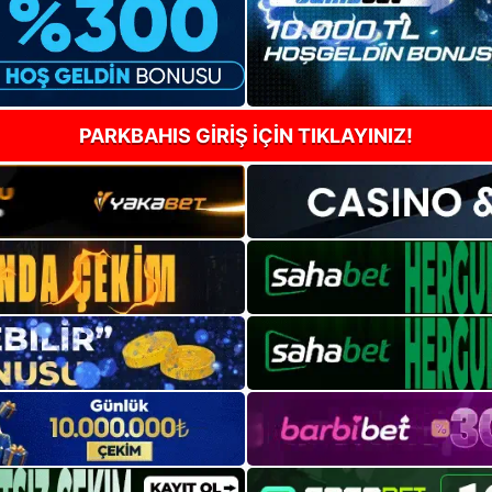
PARKBAHIS GİRİŞ İÇİN TIKLAYINIZ!