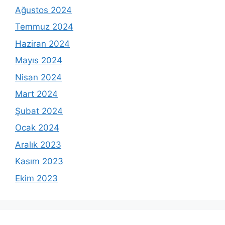
Ağustos 2024
Temmuz 2024
Haziran 2024
Mayıs 2024
Nisan 2024
Mart 2024
Şubat 2024
Ocak 2024
Aralık 2023
Kasım 2023
Ekim 2023