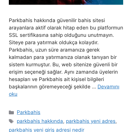
Parkbahis hakkında güvenilir bahis sitesi
arayanlara aktif olarak hitap eden bu platformun
SSL sertifikasına sahip olduğunu unutmayın.
Siteye para yatırmak oldukça kolaydır.
Parkbahis, uzun süre aramanıza gerek
kalmadan para yatırmanıza olanak tanıyan bir
sistem kurmuştur. Bu, web sitenize güvenli bir
erişim seçeneği sağlar. Aynı zamanda üyelerin
hesapları ve Parkbahis ait kişisel bilgileri
başkalarının göremeyeceği şekilde …
Devamını
oku
Kategoriler
Parkbahis
Etiketler
parkbahis hakkında
,
parkbahis yeni adres
,
parkbahis yeni giriş adresi nedir