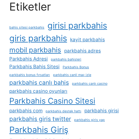
Etiketler
girisi parkbahis
bahis sitesi parkbahis
giris parkbahis
kayit parkbahis
mobil parkbahis
parkbahis adres
Parkbahis Adresi
parkbahis bahisleri
Parkbahis Bahis Sitesi
Parkbahis Bonus
parkbahis bonus fırsatları
parkbahis canli maç izle
parkbahis canlı bahis
parkbahis canlı casino
parkbahis casino oyunları
Parkbahis Casino Sitesi
parkbahis com
parkbahis girisi
parkbahis destek hattı
parkbahis giris twitter
parkbahis giris yap
Parkbahis Giriş