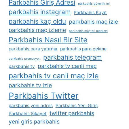
Parkbahis Giriş Adresi
parkbahis güvenlir mi
parkbahis instagram
Parkbahis Kayıt
parkbahis kaç oldu
parkbahis maç izle
parkbahis maç izleme
parkbahis müşteri merkezi
Parkbahis Nasıl Bir Site
parkbahis para yatırma
parkbahis para çekme
parkbahis telegram
parkbahis promosyon
parkbahis tv canli maç
parkbahis tv
parkbahis tv canli maç izle
parkbahis tv izle
Parkbahis Twitter
parkbahis yeni adres
Parkbahis Yeni Giriş
twitter parkbahis
Parkbahis Şikayet
yeni giris parkbahis