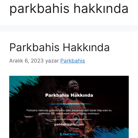
parkbahis hakkında
Parkbahis Hakkında
Aralık 6, 2023
yazar
Parkbahis