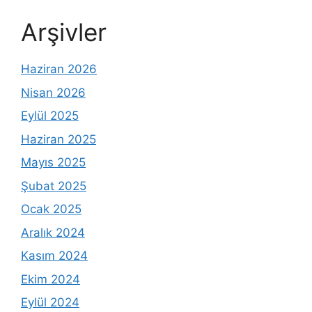
Arşivler
Haziran 2026
Nisan 2026
Eylül 2025
Haziran 2025
Mayıs 2025
Şubat 2025
Ocak 2025
Aralık 2024
Kasım 2024
Ekim 2024
Eylül 2024