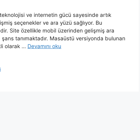
knolojisi ve internetin gücü sayesinde artık
lişmiş seçenekler ve ara yüzü sağlıyor. Bu
ir. Site özellikle mobil üzerinden gelişmiş ara
anım şans tanımaktadır. Masaüstü versiyonda bulunan
li olarak …
Devamını oku
i