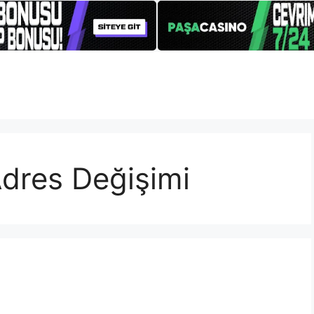
Adres Değişimi