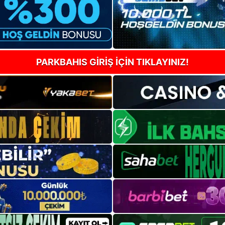
PARKBAHIS GİRİŞ İÇİN TIKLAYINIZ!