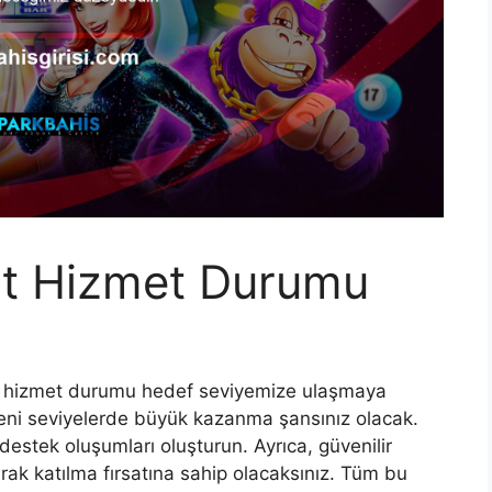
t Hizmet Durumu
 hizmet durumu hedef seviyemize ulaşmaya
eni seviyelerde büyük kazanma şansınız olacak.
 destek oluşumları oluşturun. Ayrıca, güvenilir
larak katılma fırsatına sahip olacaksınız. Tüm bu